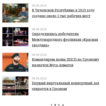
06.08.2019
В Чеченской Республике в 2019 году
создано около 5 тыс рабочих мест
06.08.2019
Определились победители
Международного фестиваля «Красная
гвоздика»
06.08.2019
Командиром полка ППСП по Грозному
назначен Муса Ахматов
06.08.2019
Первый виртуальный концертный зал
откроется в Грозном
1
2
3
4