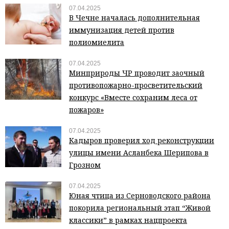
07.04.2025
В Чечне началась дополнительная
иммунизация детей против
полиомиелита
07.04.2025
Минприроды ЧР проводит заочный
противопожарно-просветительский
конкурс «Вместе сохраним леса от
пожаров»
07.04.2025
Кадыров проверил ход реконструкции
улицы имени Асланбека Шерипова в
Грозном
07.04.2025
Юная чтица из Серноводского района
покорила региональный этап “Живой
классики” в рамках нацпроекта