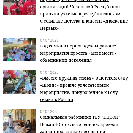
организаций Чеченской Республики
приняли участие в республиканском
Фестивале детства и юности «Движение
Первых»
07.07.2025
Год семьи в Серноводском районе:
мероприятия проекта «Мы вместе»
объединили поколения
07.07.2025
«Вместе дружная семья»: в детском саду
«Шовда» прошло увлекательное
мероприятие, приуроченное к Году
семьи в России
07.07.2025
Социальные работники ГБУ "КЦСОН"
Ножай-Юртовского района, провели
запланированные посещения