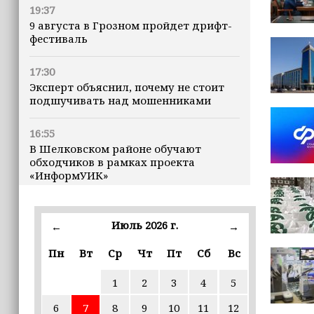
19:37
9 августа в Грозном пройдет дрифт-
фестиваль
17:30
Эксперт объяснил, почему не стоит
подшучивать над мошенниками
16:55
В Шелковском районе обучают
обходчиков в рамках проекта
«ИнформУИК»
16:55
Умар Даудов награжден Орденом
Июль 2026 г.
←
→
Кадырова
Пн
Вт
Ср
Чт
Пт
Сб
Вс
16:34
1
2
3
4
5
Росгвардейцы провели урок
мужества для воспитанников
6
7
8
9
10
11
12
детского лагеря «Майралла»