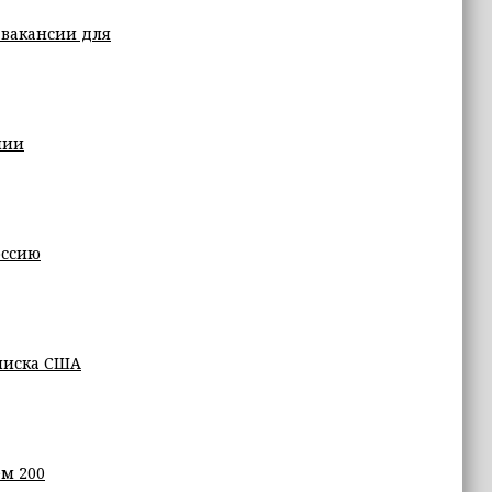
 вакансии для
нии
оссию
списка США
м 200