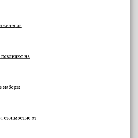
инженеров
е повлияют на
е наборы
а стоимостью от