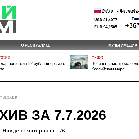
Район
Для слабо
USD 81,4077
EUR 94,0585
О РЕСПУБЛИКЕ
МУЛЬТИМЕДИА
ССИЯ
СКФО
лар превысил 82 рубля впервые с
Чеченец спас троих чело
та
Каспийском море
» Архив
ХИВ ЗА 7.7.2026
Найдено материалов: 26.