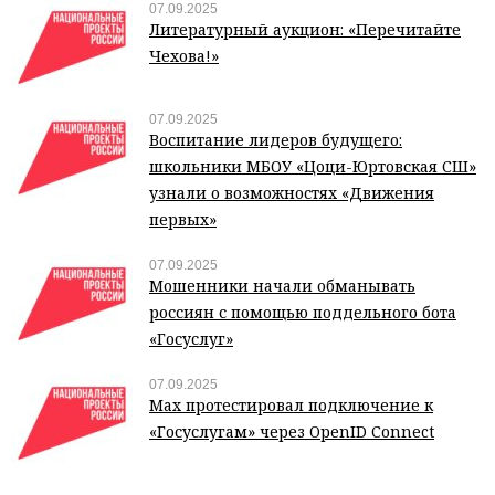
07.09.2025
Литературный аукцион: «Перечитайте
Чехова!»
07.09.2025
Воспитание лидеров будущего:
школьники МБОУ «Цоци-Юртовская СШ»
узнали о возможностях «Движения
первых»
07.09.2025
Мошенники начали обманывать
россиян с помощью поддельного бота
«Госуслуг»
07.09.2025
Max протестировал подключение к
«Госуслугам» через OpenID Connect