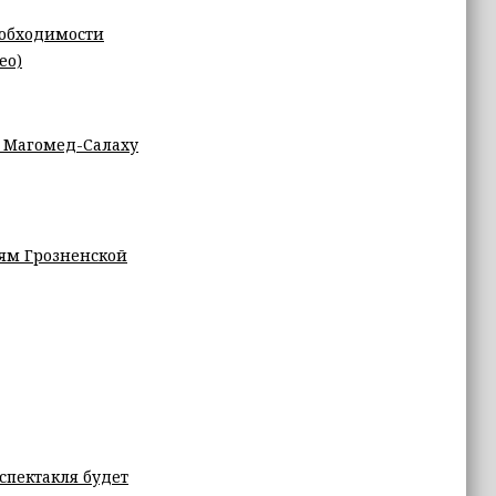
еобходимости
ео)
 Магомед-Салаху
ям Грозненской
спектакля будет