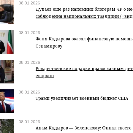
08.01.2026
Дудаев еще раз напомнил блогерам ЧР о н
соблюдения национальных традиций (+вид
08.01.2026
Фонд Кадырова оказал финансовую помощь
Оздамирову
08.01.2026
Рождественские подарки православным дет
епархии
08.01.2026
Трамп увеличивает военный бюджет США
08.01.2026
Адам Кадыров — Зеленскому: Финал твоего 