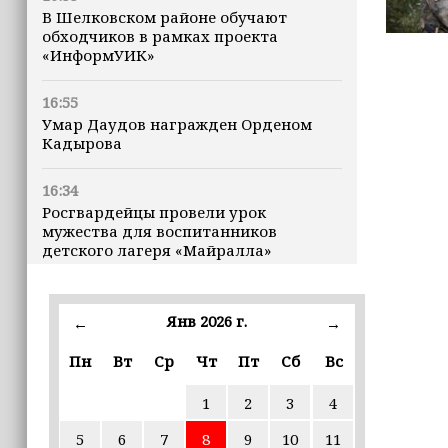
В Шелковском районе обучают
обходчиков в рамках проекта
«ИнформУИК»
16:55
Умар Даудов награжден Орденом
Кадырова
16:34
Росгвардейцы провели урок
мужества для воспитанников
детского лагеря «Майралла»
16:30
Дмитрий Чернышенко: Внутренний
Янв 2026 г.
←
→
туризм в России вырос на 4,3%,
въездной — на 20,1%
Пн
Вт
Ср
Чт
Пт
Сб
Вс
1
2
3
4
16:28
Из бюджета Чечни дополнительно
5
6
7
8
9
10
11
выделено 505 млн рублей