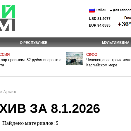
Район
Для слабо
USD 81,4077
EUR 94,0585
О РЕСПУБЛИКЕ
МУЛЬТИМЕДИА
ССИЯ
СКФО
лар превысил 82 рубля впервые с
Чеченец спас троих чело
та
Каспийском море
» Архив
ХИВ ЗА 8.1.2026
Найдено материалов: 5.