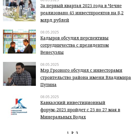
08.05.2025
За первый квартал 2025 года в Чечне
реализовано 45 инвестпроектов на 8,2
млрд рублей
08.05.2025
Кадыров обсудил перспективы
сотрудничества с президентом
Венесуэлы
08.05.2025
Мэр Грозного обсудил с инвесторами
строительство района имени Владимира
Путина
08.05.2025
Кавказский инвестиционный
форум-2025 пройдет с 25 по 27 мая в
Минеральных Водах
1
2
3