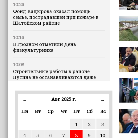
10:26
Фонд Кадырова оказал помощь
семье, пострадавшей при пожаре в
Шатойском районе
10:16
В Грозном отметили День
физкультурника
10:08
Строительные работы в районе
Путина не останавливаются даже
ночью
23:15
Авг 2025 г.
←
→
Доллар превысил 82 рубля впервые с
марта
Пн
Вт
Ср
Чт
Пт
Сб
Вс
1
2
3
23:06
В пяти школах столицы обновляют
4
5
6
7
8
9
10
инфраструктуру по госпрограмме