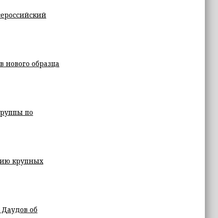
сероссийский
в нового образца
группы по
цию крупных
 Даудов об