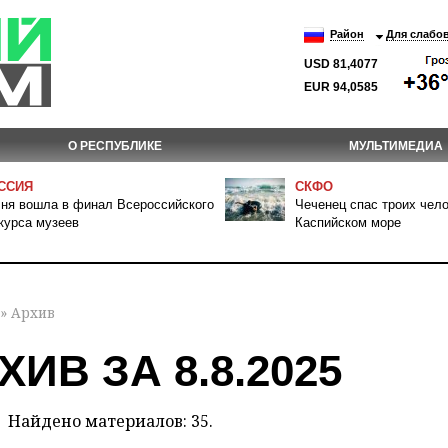
Район
Для слабо
USD 81,4077
EUR 94,0585
О РЕСПУБЛИКЕ
МУЛЬТИМЕДИА
ССИЯ
СКФО
ня вошла в финал Всероссийского
Чеченец спас троих чело
курса музеев
Каспийском море
» Архив
ХИВ ЗА 8.8.2025
Найдено материалов: 35.