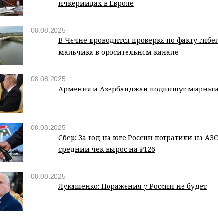
ичкерийцах в Европе
08.08.2025
В Чечне проводится проверка по факту гибе
мальчика в оросительном канале
08.08.2025
Армения и Азербайджан подпишут мирный
08.08.2025
Сбер: За год на юге России потратили на АЗ
средний чек вырос на ₽126
08.08.2025
Лукашенко: Поражения у России не будет