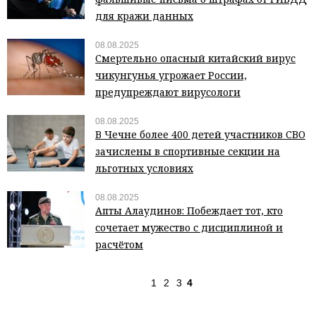
для кражи данных
08.08.2025
Смертельно опасный китайский вирус
чикунгунья угрожает России,
предупреждают вирусологи
08.08.2025
В Чечне более 400 детей участников СВО
зачислены в спортивные секции на
льготных условиях
08.08.2025
Апты Алаудинов: Побеждает тот, кто
сочетает мужество с дисциплиной и
расчётом
1
2
3
4