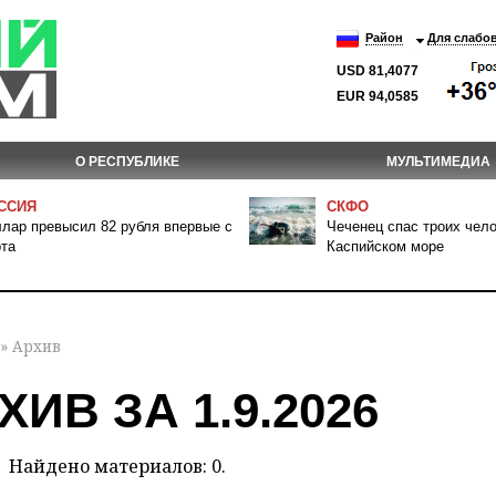
Район
Для слабо
USD 81,4077
EUR 94,0585
О РЕСПУБЛИКЕ
МУЛЬТИМЕДИА
ССИЯ
СКФО
лар превысил 82 рубля впервые с
Чеченец спас троих чело
та
Каспийском море
» Архив
ХИВ ЗА 1.9.2026
Найдено материалов: 0.