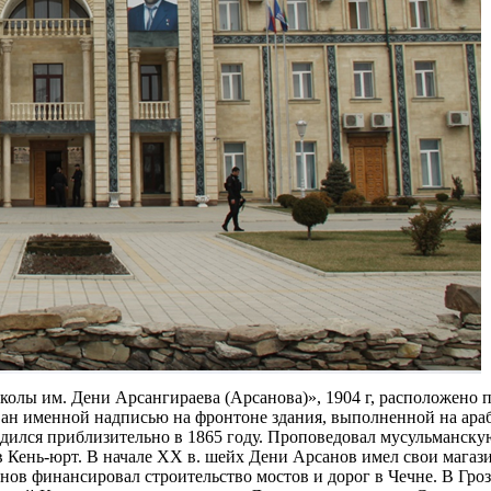
олы им. Дени Арсангираева (Арсанова)», 1904 г, расположено по
вован именной надписью на фронтоне здания, выполненной на ар
дился приблизительно в 1865 году. Проповедовал мусульманск
 в Кень-юрт. В начале ХХ в. шейх Дени Арсанов имел свои магаз
ов финансировал строительство мостов и дорог в Чечне. В Гроз