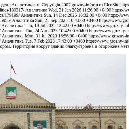
аздел «Аналитика»
ru
Copyright 2007 grozny-inform.ru
ElcoSite
http
litics/180317/
Аналитика
Wed, 21 Jan 2026 11:26:00 +0400
https://
ics/179199/
Аналитика
Sun, 14 Dec 2025 16:32:00 +0400
https://ww
175955/
Аналитика
Sun, 21 Sep 2025 10:43:00 +0400
https://www.gro
/
Аналитика
Thu, 10 Jul 2025 12:42:00 +0400
https://www.grozny-in
/
Аналитика
Thu, 24 Apr 2025 10:42:00 +0400
https://www.grozny-i
/
Аналитика
Mon, 31 Jul 2023 16:56:00 +0400
https://www.grozny-in
/
Аналитика
Tue, 7 Feb 2023 17:43:00 +0400
https://www.grozny-inf
ром. Территория вокруг здания благоустроена и огорожена мет