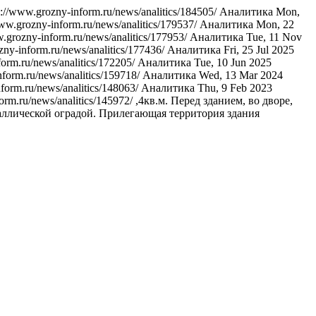
s://www.grozny-inform.ru/news/analitics/184505/
Аналитика
Mon,
www.grozny-inform.ru/news/analitics/179537/
Аналитика
Mon, 22
w.grozny-inform.ru/news/analitics/177953/
Аналитика
Tue, 11 Nov
zny-inform.ru/news/analitics/177436/
Аналитика
Fri, 25 Jul 2025
form.ru/news/analitics/172205/
Аналитика
Tue, 10 Jun 2025
nform.ru/news/analitics/159718/
Аналитика
Wed, 13 Mar 2024
form.ru/news/analitics/148063/
Аналитика
Thu, 9 Feb 2023
orm.ru/news/analitics/145972/
,4кв.м. Перед зданием, во дворе,
аллической оградой. Прилегающая территория здания