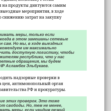
ы на продукты диктуются самим
 выездные мероприятия, в ходе
о снижению затрат на закупку
нимать меры, только если
, когда в этом замешаны сетевые
н сам. Но мы, в ходе выездных
екомендуем им максимально
печить доступную логистику, чтобы
жителям республики, что у нас
нкретные обращения, мы будем
ЧР Асламбек Эльбукаев.
водить надзорные проверки в
а цен, антимонопольный орган
равительства РФ и прокуратуры.
ие этих проверок. Это тоже
от свободы. Но, тем не менее,
мать меры, если увидим резкий