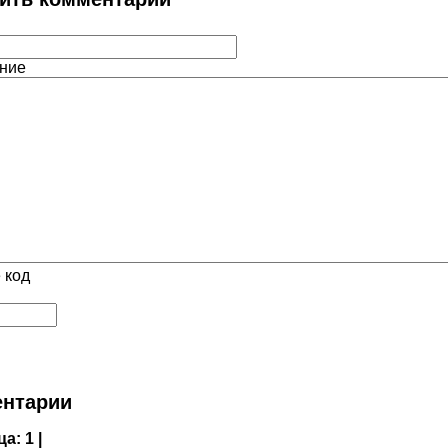
ние
 код
нтарии
ца:
1 |