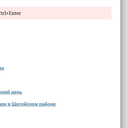
trl+Enter
ва
шний день
аре в Шатойском районе