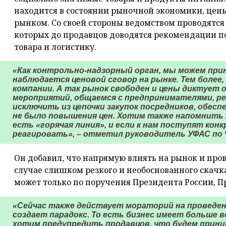
находится в состоянии рыночной экономики, цен
рынком. Со своей стороны ведомством проводятся
которых до продавцов доводятся рекомендации п
товара и логистику.
«Как контрольно-надзорный орган, мы можем при
наблюдается ценовой сговор на рынке. Тем более
компании. А так рынок свободен и цены диктует о
мероприятий, общаемся с предпринимателями, р
исключить из цепочки закупок посредников, обес
не было повышения цен. Хотим также напомнить 
есть «горячая линия», и если к нам поступят ко
реагировать», – отметил руководитель УФАС по 
Он добавил, что напрямую влиять на рынок и про
случае слишком резкого и необоснованного скачк
может только по поручения Президента России, П
«Сейчас также действует мораторий на проведен
создает парадокс. То есть бизнес имеет больше в
хотим предупредить продавцов, что будем прини