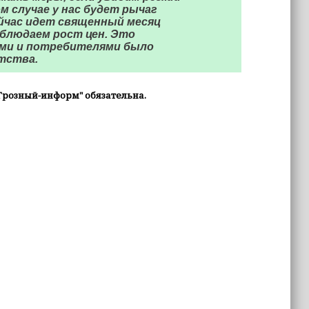
м случае у нас будет рычаг
ейчас идет священный месяц
наблюдаем рост цен. Это
ами и потребителями было
тства.
Грозный-информ" обязательна.