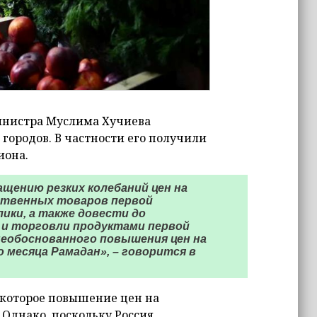
инистра Муслима Хучиева
городов. В частности его получили
иона.
щению резких колебаний цен на
ственных товаров первой
ики, а также довести до
 и торговли продуктами первой
еобоснованного повышения цен на
 месяца Рамадан», – говорится в
екоторое повышение цен на
Однако, поскольку Россия