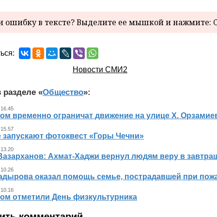
 ошибку в тексте? Выделите ее мышкой и нажмите: C
ься:
Новости СМИ2
 разделе «
Общество
»:
 16.45
ном временно ограничат движение на улице Х. Орзамие
 15.57
е запускают фотоквест «Горы Чечни»
 13.20
Вазарханов: Ахмат-Хаджи вернул людям веру в завтра
 10.26
адырова оказал помощь семье, пострадавшей при пож
 10.16
ном отметили День физкультурника
ить комментарий