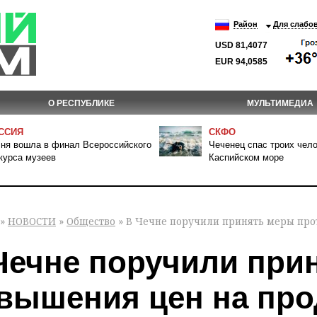
Район
Для слабо
USD 81,4077
EUR 94,0585
О РЕСПУБЛИКЕ
МУЛЬТИМЕДИА
ССИЯ
СКФО
ня вошла в финал Всероссийского
Чеченец спас троих чело
курса музеев
Каспийском море
»
НОВОСТИ
»
Общество
» В Чечне поручили принять меры про
Чечне поручили при
вышения цен на про