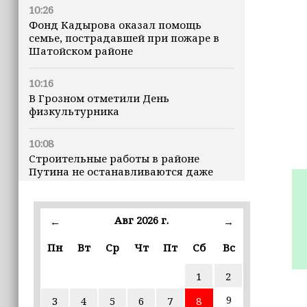
10:26
Фонд Кадырова оказал помощь
семье, пострадавшей при пожаре в
Шатойском районе
10:16
В Грозном отметили День
физкультурника
10:08
Строительные работы в районе
Путина не останавливаются даже
ночью
23:15
Авг 2026 г.
←
→
Доллар превысил 82 рубля впервые с
марта
Пн
Вт
Ср
Чт
Пт
Сб
Вс
1
2
23:06
В пяти школах столицы обновляют
9
3
4
5
6
7
8
инфраструктуру по госпрограмме