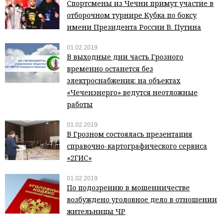
Спортсмены из Чечни примут участие в
отборочном турнире Кубка по боксу
имени Президента России В. Путина
01.02.2019
В выходные дни часть Грозного
временно останется без
электроснабжения: на объектах
«Чеченэнерго» ведутся неотложные
работы
01.02.2019
В Грозном состоялась презентация
справочно-картографического сервиса
«2ГИС»
01.02.2019
По подозрению в мошенничестве
возбуждено уголовное дело в отношении
жительницы ЧР