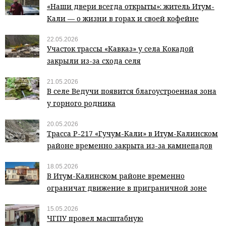
«Наши двери всегда открыты»: житель Итум-
Кали — о жизни в горах и своей кофейне
22.05.2026
Участок трассы «Кавказ» у села Кокадой
закрыли из-за схода селя
21.05.2026
В селе Ведучи появится благоустроенная зона
у горного родника
20.05.2026
Трасса Р-217 «Гучум-Кали» в Итум-Калинском
районе временно закрыта из-за камнепадов
18.05.2026
В Итум-Калинском районе временно
ограничат движение в приграничной зоне
15.05.2026
ЧГПУ провел масштабную