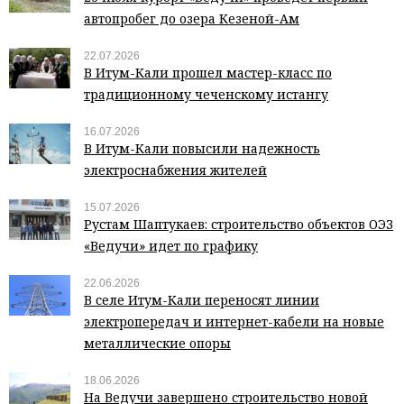
автопробег до озера Кезеной-Ам
22.07.2026
В Итум-Кали прошел мастер-класс по
традиционному чеченскому истангу
16.07.2026
В Итум-Кали повысили надежность
электроснабжения жителей
15.07.2026
Рустам Шаптукаев: строительство объектов ОЭЗ
«Ведучи» идет по графику
22.06.2026
В селе Итум-Кали переносят линии
электропередач и интернет-кабели на новые
металлические опоры
18.06.2026
На Ведучи завершено строительство новой