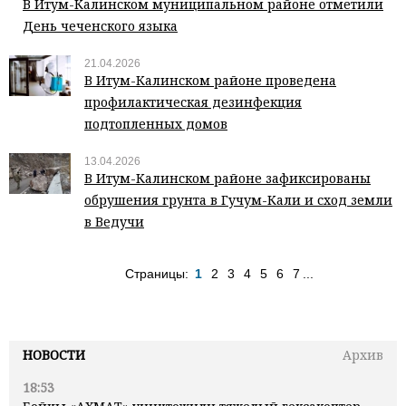
В Итум-Калинском муниципальном районе отметили
День чеченского языка
21.04.2026
В Итум-Калинском районе проведена
профилактическая дезинфекция
подтопленных домов
13.04.2026
В Итум-Калинском районе зафиксированы
обрушения грунта в Гучум-Кали и сход земли
в Ведучи
Страницы:
1
2
3
4
5
6
7
...
НОВОСТИ
Архив
18:53