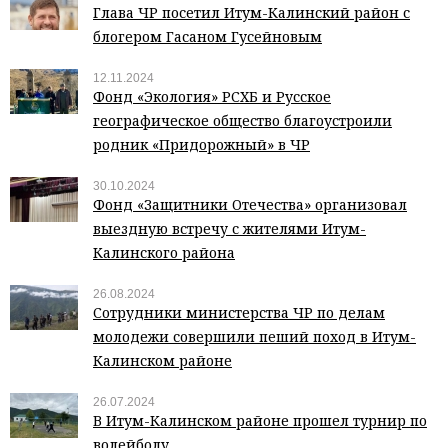
Глава ЧР посетил Итум-Калинский район с
блогером Гасаном Гусейновым
12.11.2024
Фонд «Экология» РСХБ и Русское
географическое общество благоустроили
родник «Придорожный» в ЧР
30.10.2024
Фонд «Защитники Отечества» организовал
выездную встречу с жителями Итум-
Калинского района
26.08.2024
Сотрудники министерства ЧР по делам
молодежи совершили пеший поход в Итум-
Калинском районе
26.07.2024
В Итум-Калинском районе прошел турнир по
волейболу