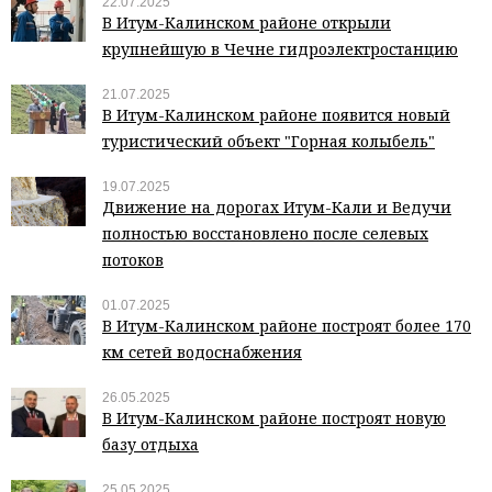
22.07.2025
В Итум-Калинском районе открыли
крупнейшую в Чечне гидроэлектростанцию
21.07.2025
В Итум-Калинском районе появится новый
туристический объект "Горная колыбель"
19.07.2025
Движение на дорогах Итум-Кали и Ведучи
полностью восстановлено после селевых
потоков
01.07.2025
В Итум-Калинском районе построят более 170
км сетей водоснабжения
26.05.2025
В Итум-Калинском районе построят новую
базу отдыха
25.05.2025