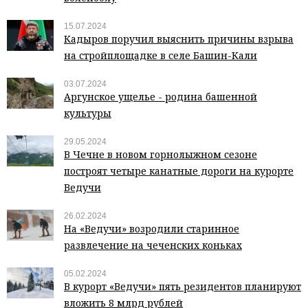
15.07.2024
Кадыров поручил выяснить причины взрыва
на стройплощадке в селе Башин-Кали
03.07.2024
Аргунское ущелье - родина башенной
культуры
29.05.2024
В Чечне в новом горнолыжном сезоне
построят четыре канатные дороги на курорте
Ведучи
26.02.2024
На «Ведучи» возродили старинное
развлечение на чеченских коньках
05.02.2024
В курорт «Ведучи» пять резидентов планируют
вложить 8 млрд рублей