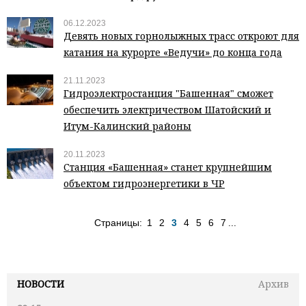
06.12.2023
Девять новых горнолыжных трасс откроют для
катания на курорте «Ведучи» до конца года
21.11.2023
Гидроэлектростанция "Башенная" сможет
обеспечить электричеством Шатойский и
Итум-Калинский районы
20.11.2023
Станция «Башенная» станет крупнейшим
объектом гидроэнергетики в ЧР
Страницы:
1
2
3
4
5
6
7
...
НОВОСТИ
Архив