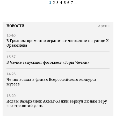
1
2
3
4
5
6
7
...
НОВОСТИ
Архив
16:45
В Грозном временно ограничат движение на улице Х.
Орзамиева
15:57
В Чечне запускают фотоквест «Горы Чечни»
14:23
Чечня вошла в финал Всероссийского конкурса
музеев
13:20
Ислам Вазарханов: Ахмат-Хаджи вернул людям веру
в завтрашний день