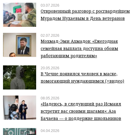
03.07.2026
Откровенный разговор с росгвардейцем
Мурадом Нухаевым в День ветеранов
02.07.2026
Мохмад-Эми Ахмадов: «Ежегодная
семейная выплата доступна обоим
работающим родителям»
20.05.2026
В Чечне появился человек в маске,
помогающий нуждающимся (+видео)
08.05.2026
«Надеюсь, в следующий раз Исмаил
встретит вас своими шагами»: Аза
Бачаева — о поддержке школьников
04.04.2026