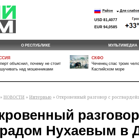
Район
Для слабо
USD 81,4077
EUR 94,0585
О РЕСПУБЛИКЕ
МУЛЬТИМЕДИА
ССИЯ
СКФО
перт объяснил, почему не стоит
Чеченец спас троих чело
шучивать над мошенниками
Каспийском море
»
НОВОСТИ
»
Интервью
» Откровенный разговор с росгварде
кровенный разговор
радом Нухаевым в Д