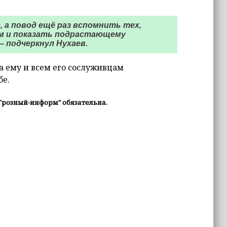
, а повод ещё раз вспомнить тех,
ам и показать подрастающему
 подчеркнул Нухаев.
а ему и всем его сослуживцам
бе.
Грозный-информ" обязательна.