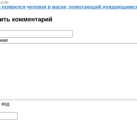
 11.00
е появился человек в маске, помогающий нуждающимся
ить комментарий
ние
 код