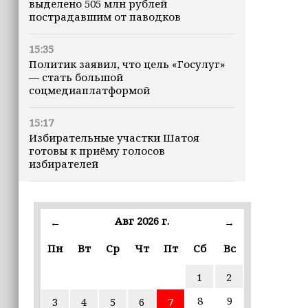
выделено 505 млн рублей
пострадавшим от паводков
15:35
Политик заявил, что цель «Госулуг»
— стать большой
соцмедиаплатформой
15:17
Избирательные участки Шатоя
готовы к приёму голосов
избирателей
15:02
Турция, Саудовская Аравия и
Авг 2026 г.
←
→
Пакистан подписали «Мекканское
соглашение» о коллективной обороне
Пн
Вт
Ср
Чт
Пт
Сб
Вс
14:58
1
2
Кадыров: сдача в плен становится
для многих военнослужащих ВСУ
8
9
3
4
5
6
7