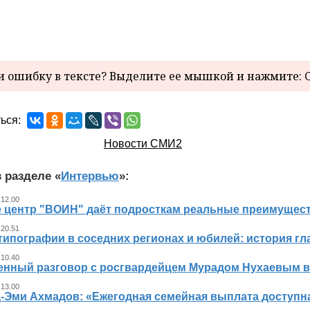
 ошибку в тексте? Выделите ее мышкой и нажмите: C
ься:
Новости СМИ2
 разделе «
Интервью
»:
 12.00
е центр "ВОИН" даёт подросткам реальные преимущес
 20.51
типографии в соседних регионах и юбилей: история гл
 10.40
енный разговор с росгвардейцем Мурадом Нухаевым в
 13.00
-Эми Ахмадов: «Ежегодная семейная выплата доступ