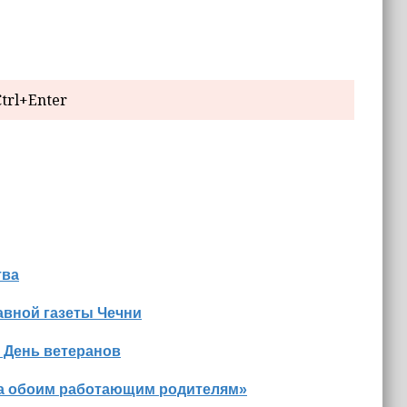
trl+Enter
тва
авной газеты Чечни
 День ветеранов
на обоим работающим родителям»