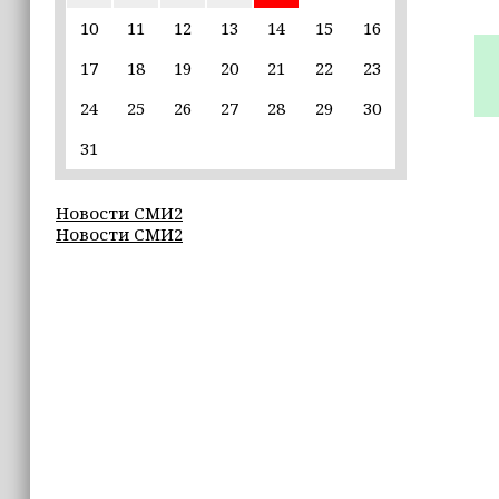
единственной альтернативой гибели
(+видео)
10
11
12
13
14
15
16
17
18
19
20
21
22
23
14:44
Ахмат Кадыров удостоен звания
24
25
26
27
28
29
30
«Нохчийн Пачхьалкхан Къонах»
31
13:50
MAX даст возможность
Новости СМИ2
разработчикам разрабатывать
Новости СМИ2
альтернативные клиенты
12:49
Силы ПВО за неделю сбили более 6500
украинских беспилотников
12:47
В России представили универсальное
складное детское автокресло
12:15