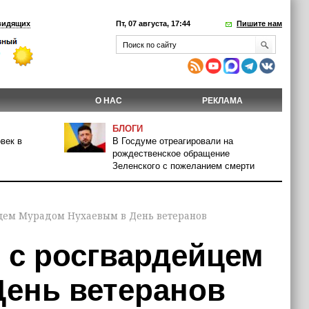
видящих
Пт, 07 августа, 17:44
Пишите нам
О НАС
РЕКЛАМА
БЛОГИ
век в
В Госдуме отреагировали на
рождественское обращение
Зеленского с пожеланием смерти
йцем Мурадом Нухаевым в День ветеранов
 с росгвардейцем
ень ветеранов