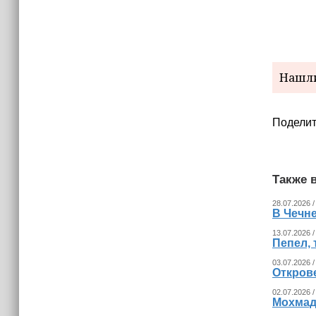
Невролог рассказала, как за минуту
определить инсульт
Нашли
Поделит
Также в
28.07.2026 /
В Чечн
13.07.2026 /
Пепел, 
03.07.2026 /
Откров
02.07.2026 /
Мохмад