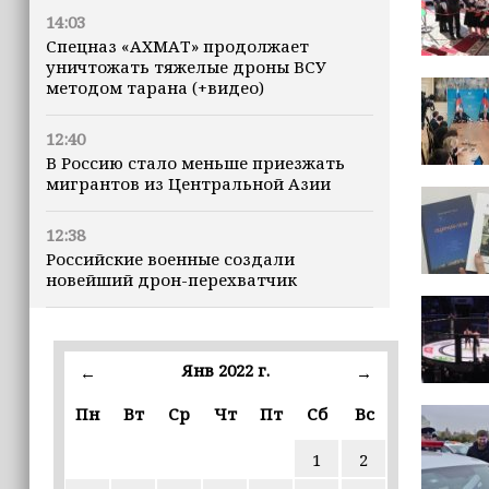
14:03
Спецназ «АХМАТ» продолжает
уничтожать тяжелые дроны ВСУ
методом тарана (+видео)
12:40
В Россию стало меньше приезжать
мигрантов из Центральной Азии
12:38
Российские военные создали
новейший дрон-перехватчик
12:05
Мошенники через Telegram
Янв 2022 г.
←
→
распространяют вредоносные
приложения для iPhone
Пн
Вт
Ср
Чт
Пт
Сб
Вс
11:46
1
2
В Чечне завершился прием