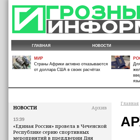
ГЛАВНАЯ
НОВОСТИ
МИР
РО
Страны Африки активно отказываются
Для
от доллара США в своих расчётах
жел
вве
язы
Главная
НОВОСТИ
Архив
АР
15:39
«Единая Россия» провела в Чеченской
Республике серию спортивных
мероприятий в преддверии Дня