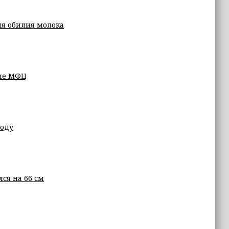
ля обилия молока
ние МФЦ
году
ся на 66 см