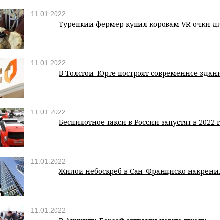
11.01.2022
Турецкий фермер купил коровам VR-очки д
11.01.2022
В Толстой–Юрте построят современное зда
11.01.2022
Беспилотное такси в России запустят в 2022 
11.01.2022
Жилой небоскреб в Сан-Франциско накренил
11.01.2022