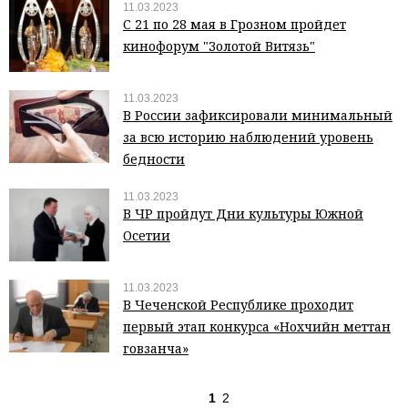
11.03.2023
С 21 по 28 мая в Грозном пройдет
кинофорум "Золотой Витязь"
11.03.2023
В России зафиксировали минимальный
за всю историю наблюдений уровень
бедности
11.03.2023
В ЧР пройдут Дни культуры Южной
Осетии
11.03.2023
В Чеченской Республике проходит
первый этап конкурса «Нохчийн меттан
говзанча»
1
2