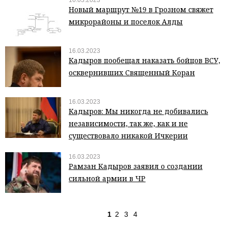
16.03.2023
Новый маршрут №19 в Грозном свяжет
микрорайоны и поселок Алды
16.03.2023
Кадыров пообещал наказать бойцов ВСУ,
осквернивших Священный Коран
16.03.2023
Кадыров: Мы никогда не добивались
независимости, так же, как и не
существовало никакой Ичкерии
16.03.2023
Рамзан Кадыров заявил о создании
сильной армии в ЧР
1
2
3
4