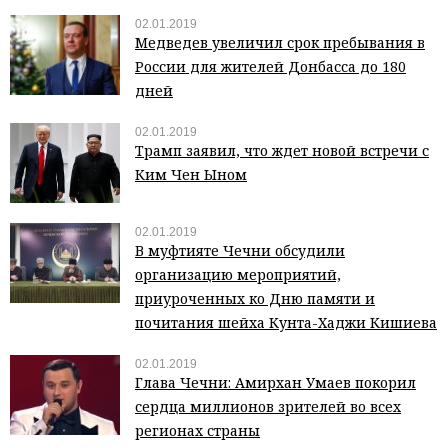
02.01.2019
Медведев увеличил срок пребывания в
России для жителей Донбасса до 180
дней
02.01.2019
Трамп заявил, что ждет новой встречи с
Ким Чен Ыном
02.01.2019
В муфтияте Чечни обсудили
организацию мероприятий,
приуроченных ко Дню памяти и
почитания шейха Кунта-Хаджи Кишиева
02.01.2019
Глава Чечни: Амирхан Умаев покорил
сердца миллионов зрителей во всех
регионах страны