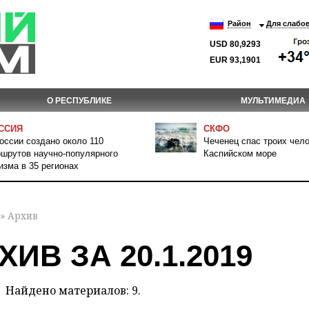
Район
Для слабо
USD 80,9293
EUR 93,1901
О РЕСПУБЛИКЕ
МУЛЬТИМЕДИА
ССИЯ
СКФО
оссии создано около 110
Чеченец спас троих чело
шрутов научно-популярного
Каспийском море
изма в 35 регионах
» Архив
ХИВ ЗА 20.1.2019
Найдено материалов: 9.