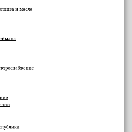
оплива и масла
леймана
лектроснабжение
ение
Чечни
спублики