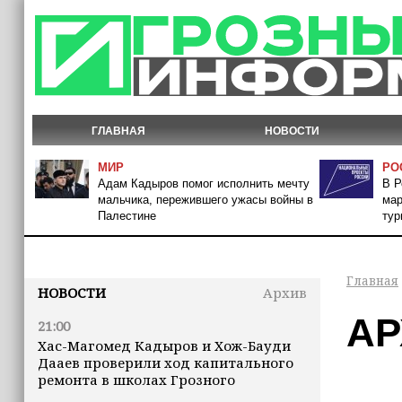
ГЛАВНАЯ
НОВОСТИ
МИР
РО
Адам Кадыров помог исполнить мечту
В Р
мальчика, пережившего ужасы войны в
мар
Палестине
тур
Главная
НОВОСТИ
Архив
АР
21:00
Хас-Магомед Кадыров и Хож-Бауди
Дааев проверили ход капитального
ремонта в школах Грозного