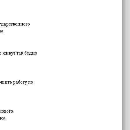
ударственного
ва
е живут так бедно
ршить работу по
нового
иса