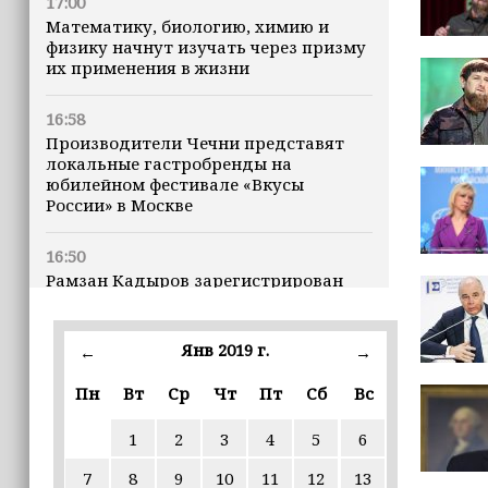
17:00
Математику, биологию, химию и
физику начнут изучать через призму
их применения в жизни
16:58
Производители Чечни представят
локальные гастробренды на
юбилейном фестивале «Вкусы
России» в Москве
16:50
Рамзан Кадыров зарегистрирован
кандидатом на должность Главы ЧР
Янв 2019 г.
16:47
←
→
Почему кошки заранее чувствуют
Пн
Вт
Ср
Чт
Пт
Сб
Вс
землетрясения, рассказала
ветеринар
1
2
3
4
5
6
16:12
7
8
9
10
11
12
13