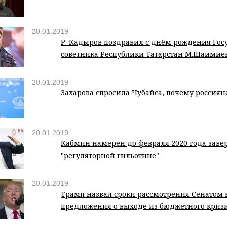
20.01.2019
Р. Кадыров поздравил с днём рождения Гос
советника Республики Татарстан М.Шаймие
20.01.2019
Захарова спросила Чубайса, почему россиян
20.01.2019
Кабмин намерен до февраля 2020 года заве
"регуляторной гильотине"
20.01.2019
Трамп назвал сроки рассмотрения Сенатом 
предложения о выходе из бюджетного криз