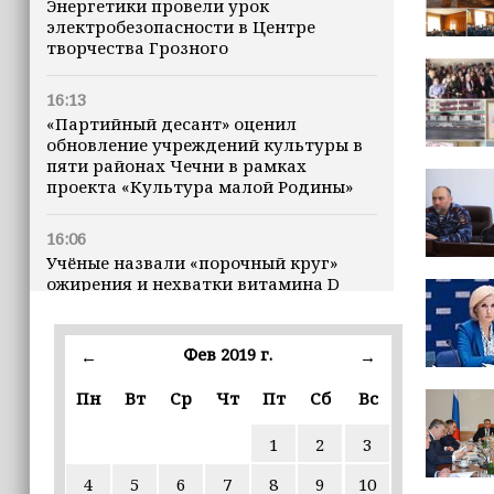
Энергетики провели урок
электробезопасности в Центре
творчества Грозного
16:13
«Партийный десант» оценил
обновление учреждений культуры в
пяти районах Чечни в рамках
проекта «Культура малой Родины»
16:06
Учёные назвали «порочный круг»
ожирения и нехватки витамина D
16:00
Фев 2019 г.
←
→
В Чеченской Республике начинается
история профессионального хоккея
Пн
Вт
Ср
Чт
Пт
Сб
Вс
15:55
1
2
3
В Чеченской Республики
избирательные комиссии
4
5
6
7
8
9
10