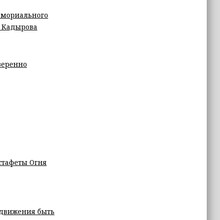
Мемориального
. Кадырова
веренно
Эстафеты Огня
 движения быть