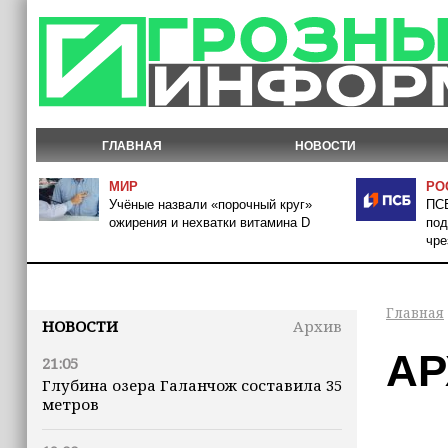
ГЛАВНАЯ
НОВОСТИ
МИР
РО
Учёные назвали «порочный круг»
ПСБ
ожирения и нехватки витамина D
под
чре
Главная
НОВОСТИ
Архив
АР
21:05
Глубина озера Галанчож составила 35
метров