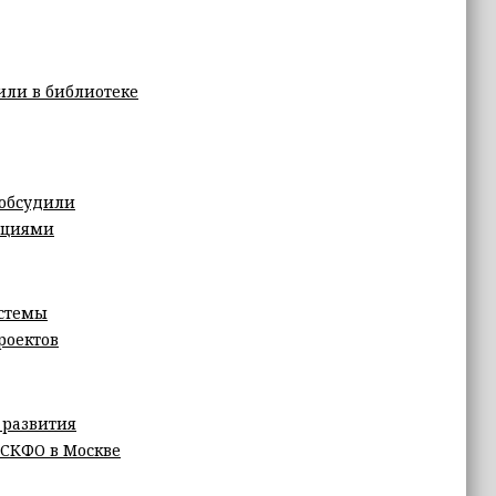
ли в библиотеке
 обсудили
ациями
истемы
роектов
 развития
 СКФО в Москве