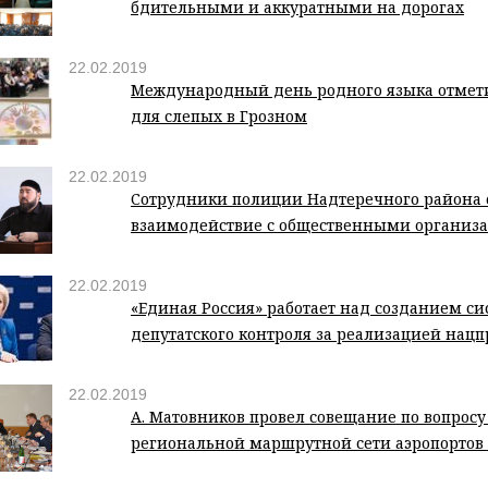
бдительными и аккуратными на дорогах
22.02.2019
Международный день родного языка отмети
для слепых в Грозном
22.02.2019
Сотрудники полиции Надтеречного района
взаимодействие с общественными организ
22.02.2019
«Единая Россия» работает над созданием с
депутатского контроля за реализацией нацп
22.02.2019
А. Матовников провел совещание по вопросу
региональной маршрутной сети аэропортов