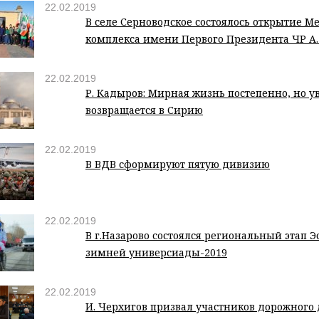
22.02.2019
В селе Серноводское состоялось открытие 
комплекса имени Первого Президента ЧР А
22.02.2019
Р. Кадыров: Мирная жизнь постепенно, но у
возвращается в Сирию
22.02.2019
В ВДВ сформируют пятую дивизию
22.02.2019
В г.Назарово состоялся региональный этап 
зимней универсиады-2019
22.02.2019
И. Черхигов призвал участников дорожного