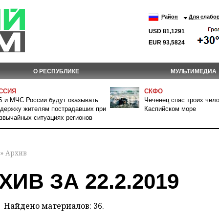
Район
Для слабо
USD 81,1291
EUR 93,5824
О РЕСПУБЛИКЕ
МУЛЬТИМЕДИА
ССИЯ
СКФО
 и МЧС России будут оказывать
Чеченец спас троих чело
держку жителям пострадавших при
Каспийском море
звычайных ситуациях регионов
» Архив
ХИВ ЗА 22.2.2019
Найдено материалов: 36.