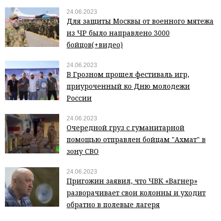
24.06.2023
Для защиты Москвы от военного мятежа
из ЧР было направлено 3000
бойцов(+видео)
24.06.2023
В Грозном прошел фестиваль игр,
приуроченный ко Дню молодежи
России
24.06.2023
Очередной груз с гуманитарной
помощью отправлен бойцам "Ахмат" в
зону СВО
24.06.2023
Пригожин заявил, что ЧВК «Вагнер»
разворачивает свои колонны и уходит
обратно в полевые лагеря