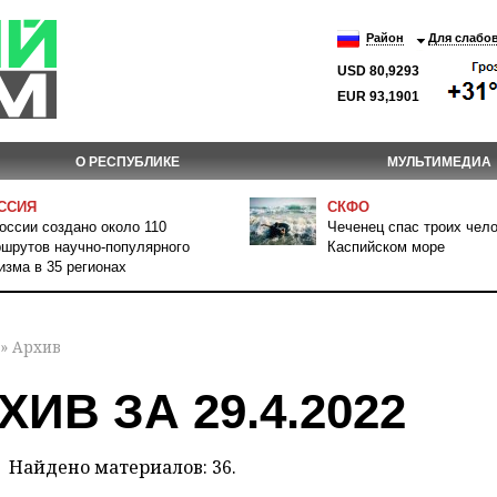
Район
Для слабо
USD 80,9293
EUR 93,1901
О РЕСПУБЛИКЕ
МУЛЬТИМЕДИА
ССИЯ
СКФО
оссии создано около 110
Чеченец спас троих чело
шрутов научно-популярного
Каспийском море
изма в 35 регионах
» Архив
ХИВ ЗА 29.4.2022
Найдено материалов: 36.