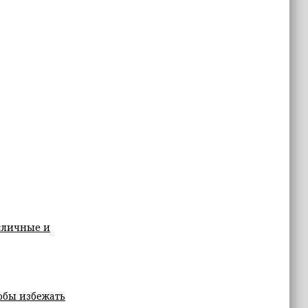
асличные и
обы избежать