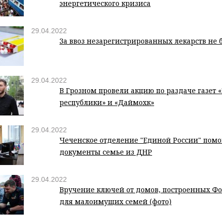
энергетического кризиса
29.04.2022
За ввоз незарегистрированных лекарств не 
29.04.2022
В Грозном провели акцию по раздаче газет 
республики» и «Даймохк»
29.04.2022
Чеченское отделение "Единой России" помо
документы семье из ДНР
29.04.2022
Вручение ключей от домов, построенных Ф
для малоимущих семей (фото)