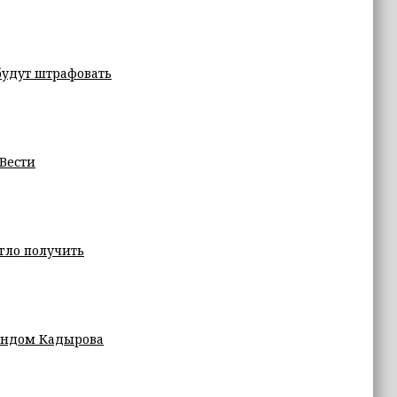
будут штрафовать
«Вести
гло получить
ондом Кадырова