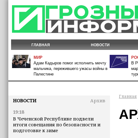
ГЛАВНАЯ
НОВОСТИ
МИР
РО
Адам Кадыров помог исполнить мечту
В Р
мальчика, пережившего ужасы войны в
мар
Палестине
тур
Главная
НОВОСТИ
Архив
АР
19:18
В Чеченской Республике подвели
итоги совещания по безопасности и
подготовке к зиме