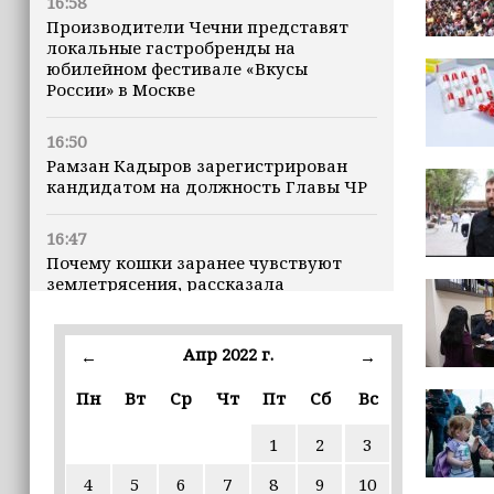
16:58
Производители Чечни представят
локальные гастробренды на
юбилейном фестивале «Вкусы
России» в Москве
16:50
Рамзан Кадыров зарегистрирован
кандидатом на должность Главы ЧР
16:47
Почему кошки заранее чувствуют
землетрясения, рассказала
ветеринар
Апр 2022 г.
16:12
←
→
Владимир Машков высоко оценил
Пн
Вт
Ср
Чт
Пт
Сб
Вс
проходящий в Грозном фестиваль
«Федерация» (+видео)
1
2
3
16:02
4
5
6
7
8
9
10