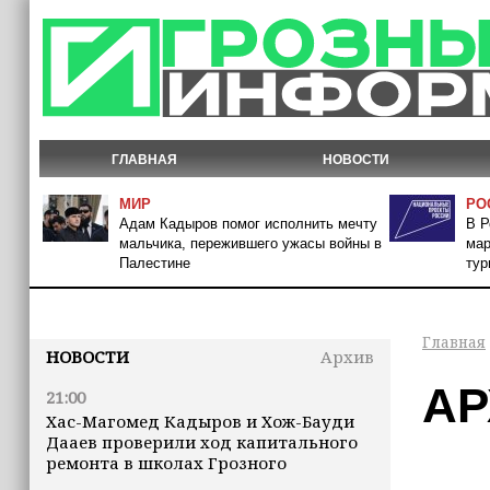
ГЛАВНАЯ
НОВОСТИ
МИР
РО
Адам Кадыров помог исполнить мечту
В Р
мальчика, пережившего ужасы войны в
мар
Палестине
тур
Главная
НОВОСТИ
Архив
АР
21:00
Хас-Магомед Кадыров и Хож-Бауди
Дааев проверили ход капитального
ремонта в школах Грозного