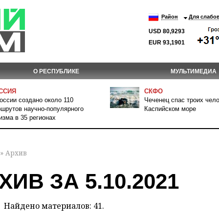
Район
Для слабо
USD 80,9293
EUR 93,1901
О РЕСПУБЛИКЕ
МУЛЬТИМЕДИА
ССИЯ
СКФО
оссии создано около 110
Чеченец спас троих чело
шрутов научно-популярного
Каспийском море
изма в 35 регионах
» Архив
ХИВ ЗА 5.10.2021
Найдено материалов: 41.