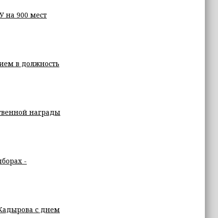
 на 900 мест
ием в должность
твенной награды
борах -
Кадырова с днем