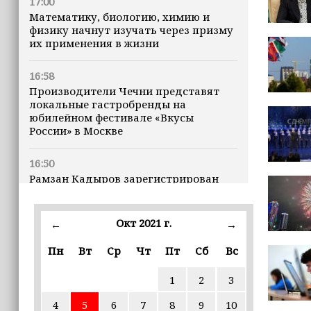
17:00
Математику, биологию, химию и
физику начнут изучать через призму
их применения в жизни
16:58
Производители Чечни представят
локальные гастробренды на
юбилейном фестивале «Вкусы
России» в Москве
16:50
Рамзан Кадыров зарегистрирован
кандидатом на должность Главы ЧР
Окт 2021 г.
16:47
←
→
Почему кошки заранее чувствуют
Пн
Вт
Ср
Чт
Пт
Сб
Вс
землетрясения, рассказала
ветеринар
1
2
3
16:12
4
5
6
7
8
9
10