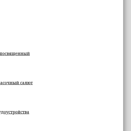
, посвященный
красочный салют
удоустройства