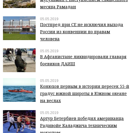
месяца Рамадан
05.05.2019
Постпред при СЕ не исключил выхода
России из конвенции по правам
человека
05.05.2019
В Афганистане ликвидировали главаря
боевиков ДАИШ
05.05.2019
Конюхов первым в истории пересек 55-й
градус южной широты в Южном океане
на веслах
05.05.2019
Артур Бетербиев победил американца
Радивойе Каладжича техническим
нокаутом