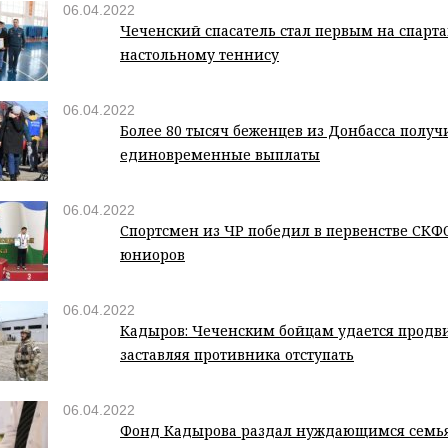
06.04.2022
Чеченский спасатель стал первым на спарт
настольному теннису
06.04.2022
Более 80 тысяч беженцев из Донбасса получ
единовременные выплаты
06.04.2022
Спортсмен из ЧР победил в первенстве СКФ
юниоров
06.04.2022
Кадыров: Чеченским бойцам удается продви
заставляя противника отступать
06.04.2022
Фонд Кадырова раздал нуждающимся семьям