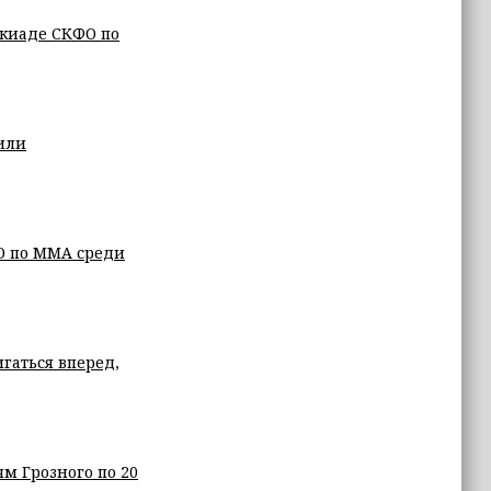
акиаде СКФО по
или
О по ММА среди
гаться вперед,
 Грозного по 20