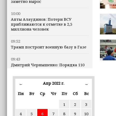
заметно вырос
10:00
Апты Алаудинов: Потери ВСУ
приближаются к отметке в 2,5
миллиона человек
09:52
Трамп построит военную базу в Газе
09:43
Дмитрий Чернышенко: Порядка 110
маршрутов научно-популярного
туризма в 35 регионах создано в
рамках Десятилетия науки и
Апр 2022 г.
←
→
технологий
Пн
Вт
Ср
Чт
Пт
Сб
Вс
09:41
Россия запустила производство 10
1
2
3
жизненно важных препаратов
4
5
6
7
8
9
10