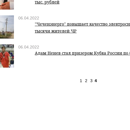
тыс. рублей
06.04.2022
"Чеченэнерго" повышает качество электросн
тысячи жителей ЧР
06.04.2022
Адам Неиев стал призером Кубка России по 
1
2
3
4