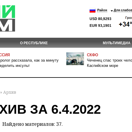
Район
Для слабо
USD 80,9293
EUR 93,1901
О РЕСПУБЛИКЕ
МУЛЬТИМЕДИА
ССИЯ
СКФО
ролог рассказала, как за минуту
Чеченец спас троих чело
еделить инсульт
Каспийском море
» Архив
ХИВ ЗА 6.4.2022
Найдено материалов: 37.