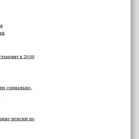
ля
ий
ановят к 20:00
ию социально-
а
зкие пенсии по