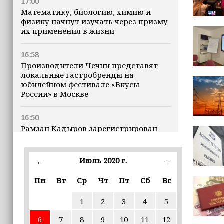
17:00
Математику, биологию, химию и
физику начнут изучать через призму
их применения в жизни
16:58
Производители Чечни представят
локальные гастробренды на
юбилейном фестивале «Вкусы
России» в Москве
16:50
Рамзан Кадыров зарегистрирован
кандидатом на должность Главы ЧР
Июль 2020 г.
16:47
←
→
Почему кошки заранее чувствуют
Пн
Вт
Ср
Чт
Пт
Сб
Вс
землетрясения, рассказала
ветеринар
1
2
3
4
5
16:12
6
7
8
9
10
11
12