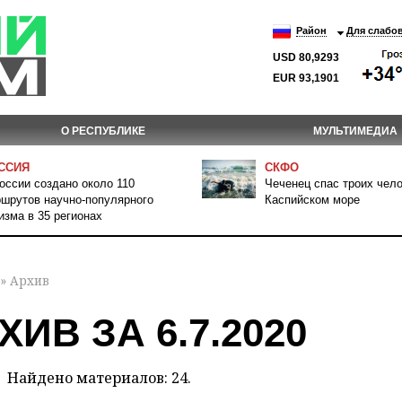
Район
Для слабо
USD 80,9293
EUR 93,1901
О РЕСПУБЛИКЕ
МУЛЬТИМЕДИА
ССИЯ
СКФО
оссии создано около 110
Чеченец спас троих чело
шрутов научно-популярного
Каспийском море
изма в 35 регионах
» Архив
ХИВ ЗА 6.7.2020
Найдено материалов: 24.