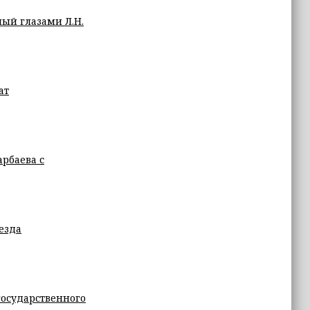
ый глазами Л.Н.
ат
рбаева с
езда
государственного