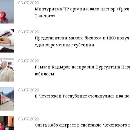
06.07.2020
Минтуризма ЧР организовало пленэр «Грозн
Толстого»
06.07.2020
Представители малого бизнеса и НКО получ
единовременные субсидии
06.07.2020
Рамзан Кадыров поздравил Нурсултана Наза
юбилеем
06.07.2020
В Чеченской Республике столкнулись два по
06.07.2020
Ольга Кабо сыграет в спектакле Чеченского 