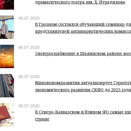
драматического театра им. Х. Нурадилова
06.07.2020
В Грозном состоялся обучающий семинар д
представителей антинаркотических комисс
06.07.2020
Электроснабжение в Шалинском районе восст
06.07.2020
Минэкономразвития актуализирует Стратег
экономического развития СКФО до 2025 год
06.07.2020
В Северо-Кавказском и Южном ФО самые ни
стране