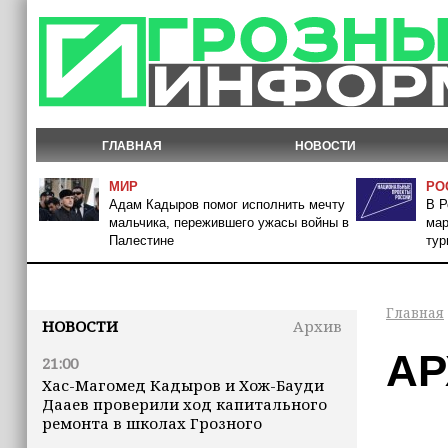
ГЛАВНАЯ
НОВОСТИ
МИР
РО
Адам Кадыров помог исполнить мечту
В Р
мальчика, пережившего ужасы войны в
мар
Палестине
тур
Главная
НОВОСТИ
Архив
АР
21:00
Хас-Магомед Кадыров и Хож-Бауди
Дааев проверили ход капитального
ремонта в школах Грозного