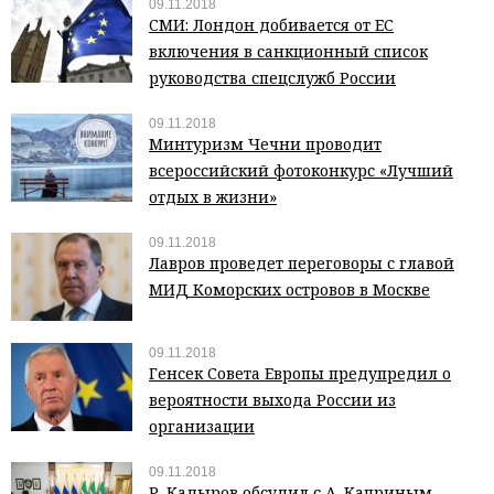
09.11.2018
СМИ: Лондон добивается от ЕС
включения в санкционный список
руководства спецслужб России
09.11.2018
Минтуризм Чечни проводит
всероссийский фотоконкурс «Лучший
отдых в жизни»
09.11.2018
Лавров проведет переговоры с главой
МИД Коморских островов в Москве
09.11.2018
Генсек Совета Европы предупредил о
вероятности выхода России из
организации
09.11.2018
Р. Кадыров обсудил с А. Каприным