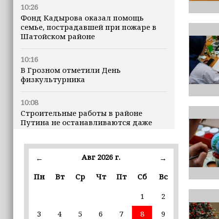
10:26
Фонд Кадырова оказал помощь
семье, пострадавшей при пожаре в
Шатойском районе
10:16
В Грозном отметили День
физкультурника
10:08
Строительные работы в районе
Путина не останавливаются даже
ночью
23:15
Авг 2026 г.
←
→
Доллар превысил 82 рубля впервые с
марта
Пн
Вт
Ср
Чт
Пт
Сб
Вс
1
2
23:06
В пяти школах столицы обновляют
3
4
5
6
7
8
9
инфраструктуру по госпрограмме