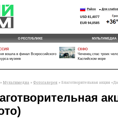
Район
Для слабо
USD 81,4077
EUR 94,0585
О РЕСПУБЛИКЕ
МУЛЬТИМЕДИА
ССИЯ
СКФО
ня вошла в финал Всероссийского
Чеченец спас троих чело
курса музеев
Каспийском море
»
Мультимедиа
»
Фотогалерея
» Благотворительная акция «Да
аготворительная ак
ото)