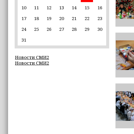
10
11
12
13
14
15
16
22:30
17
18
19
20
21
22
23
Силы ПВО сбили 75 БПЛА над
регионами России за последние
24
25
26
27
28
29
30
сутки
31
20:09
iPhone может исчезнуть с рынка
Новости СМИ2
Новости СМИ2
19:37
9 августа в Грозном пройдет дрифт-
фестиваль
17:30
Эксперт объяснил, почему не стоит
подшучивать над мошенниками