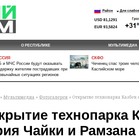
Район
Для слабо
USD 81,1291
EUR 93,5824
О РЕСПУБЛИКЕ
МУЛЬТИМЕДИА
ССИЯ
СКФО
 и МЧС России будут оказывать
Чеченец спас троих чело
держку жителям пострадавших при
Каспийском море
звычайных ситуациях регионов
»
Мультимедиа
»
Фотогалерея
» Открытие технопарка Казбек 
крытие технопарка К
ия Чайки и Рамзана