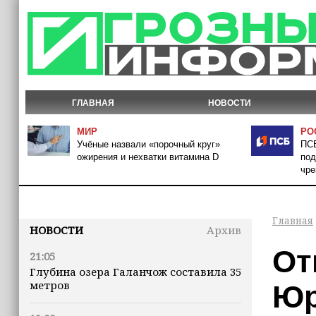
ГЛАВНАЯ
НОВОСТИ
МИР
РО
Учёные назвали «порочный круг»
ПСБ
ожирения и нехватки витамина D
под
чре
Главная
НОВОСТИ
Архив
От
21:05
Глубина озера Галанчож составила 35
метров
Юр