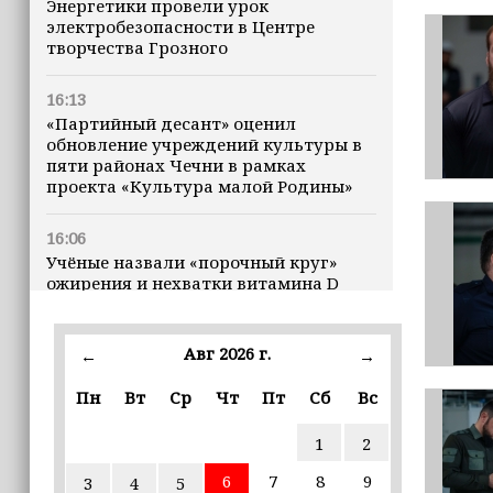
Энергетики провели урок
электробезопасности в Центре
творчества Грозного
16:13
«Партийный десант» оценил
обновление учреждений культуры в
пяти районах Чечни в рамках
проекта «Культура малой Родины»
16:06
Учёные назвали «порочный круг»
ожирения и нехватки витамина D
16:00
Авг 2026 г.
←
→
В Чеченской Республике начинается
история профессионального хоккея
Пн
Вт
Ср
Чт
Пт
Сб
Вс
15:55
1
2
В Чеченской Республики
избирательные комиссии
6
7
8
9
3
4
5