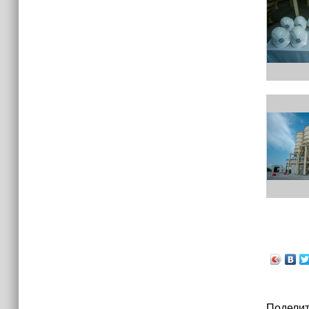
израильских атак
14:25
Опрос зафиксировал падение
доверия граждан Украины к
президенту Зеленскому
Поделит