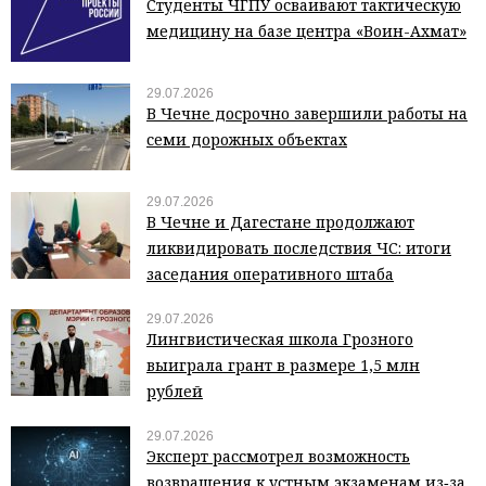
Студенты ЧГПУ осваивают тактическую
медицину на базе центра «Воин-Ахмат»
29.07.2026
В Чечне досрочно завершили работы на
семи дорожных объектах
29.07.2026
В Чечне и Дагестане продолжают
ликвидировать последствия ЧС: итоги
заседания оперативного штаба
29.07.2026
Лингвистическая школа Грозного
выиграла грант в размере 1,5 млн
рублей
29.07.2026
Эксперт рассмотрел возможность
возвращения к устным экзаменам из‑за