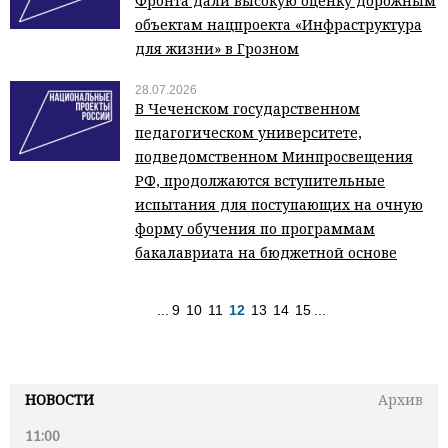
Фронта дали высокую оценку дорожным
объектам нацпроекта «Инфраструктура
для жизни» в Грозном
28.07.2026
В Чеченском государственном
педагогическом университете,
подведомственном Минпросвещения
РФ, продолжаются вступительные
испытания для поступающих на очную
форму обучения по программам
бакалавриата на бюджетной основе
...
9
10
11
12
13
14
15
...
НОВОСТИ
Архив
11:00