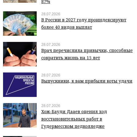
87%
28.07.2026
В России в 2027 году проиндексируют
более 40 видов выплат
28.07.2026
Врач перечислила привычки, способные
сократить жизнь на 15 лет
28.07.2026
Выпускники, к вам прибыли коты удачи
28.07.2026
Хож-Бауди Дааев оценил ход
восстановительных работ в
Гудермесском педколледже