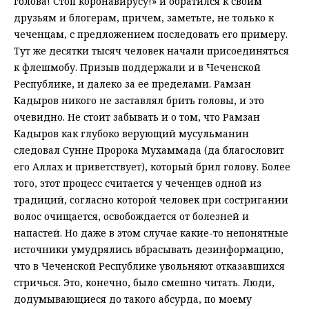
голова! Стоп коронавирусу!» и обратился к своим
друзьям и блогерам, причем, заметьте, не только к
чеченцам, с предложением последовать его примеру.
Тут же десятки тысяч человек начали присоединяться
к флешмобу. Призыв поддержали и в Чеченской
Республике, и далеко за ее пределами. Рамзан
Кадыров никого не заставлял брить головы, и это
очевидно. Не стоит забывать и о том, что Рамзан
Кадыров как глубоко верующий мусульманин
следовал Сунне Пророка Мухаммада (да благословит
его Аллах и приветствует), который брил голову. Более
того, этот процесс считается у чеченцев одной из
традиций, согласно которой человек при состригании
волос очищается, освобождается от болезней и
напастей. Но даже в этом случае какие-то непонятные
источники умудрялись вбрасывать дезинформацию,
что в Чеченской Республике увольняют отказавшихся
стричься. Это, конечно, было смешно читать. Люди,
додумывающиеся до такого абсурда, по моему