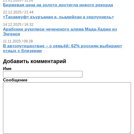
21.01.2026 / 11.26
Биржевая цена на золото достигла нового рекорда
22.12.2025 / 21.44
«Тасаввуф» къуръанан а, хьадийсан а серлуонехь»
14.12.2025 / 16.32
Арабские рукописи чеченского алима Мада-Хаджи из
Энгеноя
11.11.2025 / 09.28
В автопутешествие – с семьёй: 62% россиян выбирают
отдых с близкими
Добавить комментарий
Имя
Сообщение