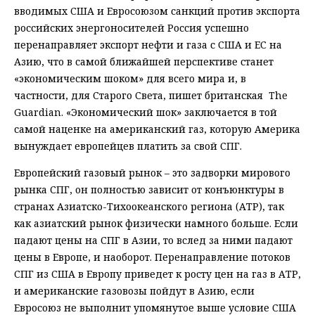
вводимых США и Евросоюзом санкций против экспорта
российских энергоносителей Россия успешно
перенаправляет экспорт нефти и газа с США и ЕС на
Азию, что в самой ближайшей перспективе станет
«экономическим шоком» для всего мира и, в
частности, для Старого Света, пишет британская The
Guardian. «Экономический шок» заключается в той
самой наценке на американский газ, которую Америка
вынуждает европейцев платить за свой СПГ.
Европейский газовый рынок – это задворки мирового
рынка СПГ, он полностью зависит от конъюнктуры в
странах Азиатско-Тихоокеанского региона (АТР), так
как азиатский рынок физически намного больше. Если
падают цены на СПГ в Азии, то вслед за ними падают
цены в Европе, и наоборот. Перенаправление потоков
СПГ из США в Европу приведет к росту цен на газ в АТР,
и американские газовозы пойдут в Азию, если
Евросоюз не выполнит упомянутое выше условие США