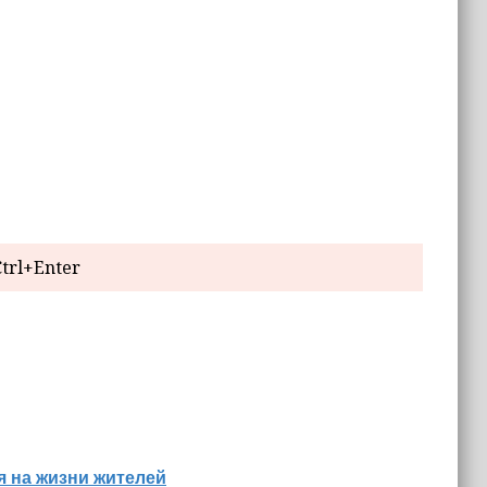
trl+Enter
я на жизни жителей