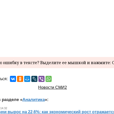
 ошибку в тексте? Выделите ее мышкой и нажмите: C
ься:
Новости СМИ2
 разделе «
Аналитика
»:
 14.32
ни вырос на 22,6%: как экономический рост отражаетс