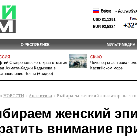
Район
Для слабо
USD 81,1291
EUR 93,5824
О РЕСПУБЛИКЕ
МУЛЬТИМЕДИА
ССИЯ
СКФО
тий Ставропольского края отметил
Чеченец спас троих чело
ад Ахмата-Хаджи Кадырова в
Каспийском море
становление Чечни (+видео)
»
НОВОСТИ
»
Аналитика
» Выбираем женский эпилятор: на что
бираем женский эпи
ратить внимание пр