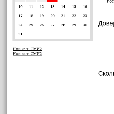
пос
ПСБ и МЧС России будут оказывать
10
11
12
13
14
15
16
поддержку жителям пострадавших
при чрезвычайных ситуациях
17
18
19
20
21
22
23
регионов
Дове
24
25
26
27
28
29
30
17:00
31
В «МегаФоне» заявили, что складные
смартфоны набирают популярность
и превращаются в массовый тренд
Новости СМИ2
Новости СМИ2
16:42
6 августа в нескольких районах
Чечни временно отключат свет
Скол
16:19
Энергетики провели урок
электробезопасности в Центре
творчества Грозного
16:13
«Партийный десант» оценил