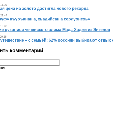
 11.26
я цена на золото достигла нового рекорда
 21.44
вуф» къуръанан а, хьадийсан а серлуонехь»
 16.32
ие рукописи чеченского алима Мада-Хаджи из Энгеноя
 09.28
путешествие – с семьёй: 62% россиян выбирают отдых 
ить комментарий
ние