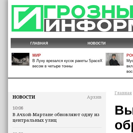
ГЛАВНАЯ
НОВОСТИ
МИР
РО
В Луну врезался кусок ракеты SpaceX
Муф
весом в четыре тонны
вкл
вос
Главная
НОВОСТИ
Архив
Вы
10:06
В Ачхой-Мартане обновляют одну из
центральных улиц
об