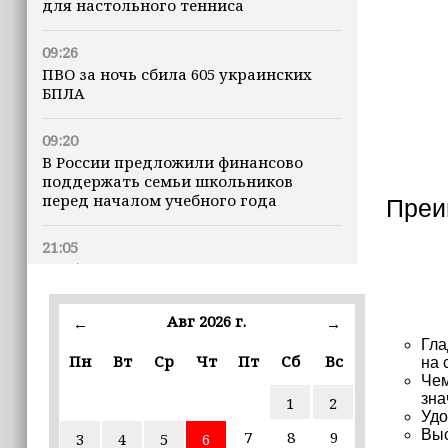
для настольного тенниса
09:26
ПВО за ночь сбила 605 украинских
БПЛА
09:20
В России предложили финансово
поддержать семьи школьников
перед началом учебного года
Преи
21:05
Глубина озера Галанчож составила 35
метров
Авг 2026 г.
←
→
19:00
Гла
В Грозном федеральные эксперты
Пн
Вт
Ср
Чт
Пт
Сб
Вс
на 
обсудили современные подходы к
Чем
сохранению земель
зна
1
2
Удо
Выс
7
8
9
3
4
5
6
17:41