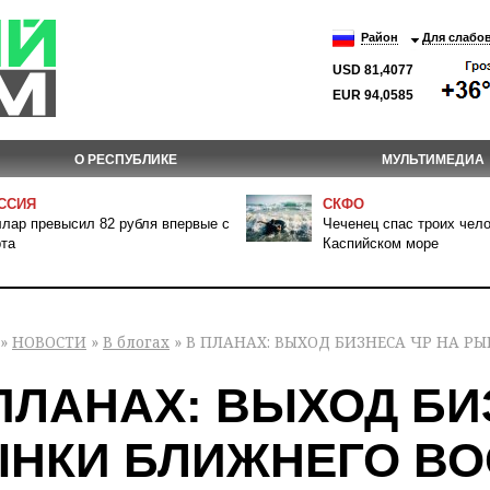
Район
Для слабо
USD 81,4077
EUR 94,0585
О РЕСПУБЛИКЕ
МУЛЬТИМЕДИА
ССИЯ
СКФО
лар превысил 82 рубля впервые с
Чеченец спас троих чело
та
Каспийском море
»
НОВОСТИ
»
В блогах
» В ПЛАНАХ: ВЫХОД БИЗНЕСА ЧР НА Р
ПЛАНАХ: ВЫХОД БИ
НКИ БЛИЖНЕГО ВО