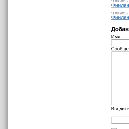
11.08.2025 /
(+видео)
Финлян
11.08.2025 /
Финлян
Добав
Имя
Сообще
Введите