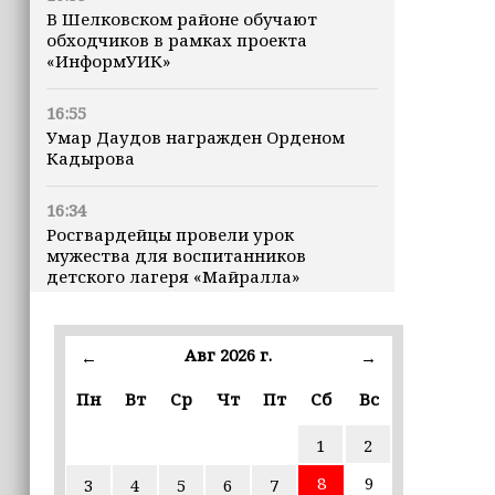
В Шелковском районе обучают
обходчиков в рамках проекта
«ИнформУИК»
16:55
Умар Даудов награжден Орденом
Кадырова
16:34
Росгвардейцы провели урок
мужества для воспитанников
детского лагеря «Майралла»
16:30
Дмитрий Чернышенко: Внутренний
Авг 2026 г.
←
→
туризм в России вырос на 4,3%,
въездной — на 20,1%
Пн
Вт
Ср
Чт
Пт
Сб
Вс
1
2
16:28
Из бюджета Чечни дополнительно
8
9
3
4
5
6
7
выделено 505 млн рублей