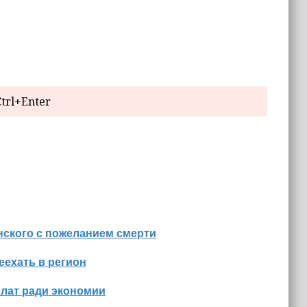
trl+Enter
нского с пожеланием смерти
еехать в регион
лат ради экономии