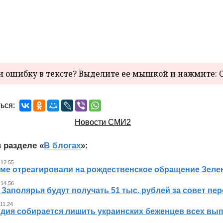
 ошибку в тексте? Выделите ее мышкой и нажмите: C
ься:
Новости СМИ2
 разделе «
В блогах
»:
 12.55
уме отреагировали на рождественское обращение Зеле
 14.56
Заполярья будут получать 51 тыс. рублей за совет пер
 11.24
дия собирается лишить украинских беженцев всех вып