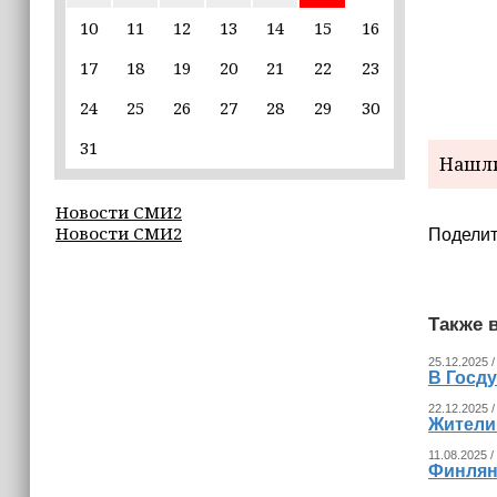
пострадавшим от паводков
10
11
12
13
14
15
16
17
18
19
20
21
22
23
15:35
Политик заявил, что цель «Госулуг»
24
25
26
27
28
29
30
— стать большой
соцмедиаплатформой
31
Нашли
15:17
Новости СМИ2
Избирательные участки Шатоя
Новости СМИ2
готовы к приёму голосов
Поделит
избирателей
15:02
Также в
Турция, Саудовская Аравия и
Пакистан подписали «Мекканское
25.12.2025 /
соглашение» о коллективной обороне
В Госд
22.12.2025 /
Жители 
14:58
Кадыров: сдача в плен становится
11.08.2025 /
для многих военнослужащих ВСУ
Финлян
единственной альтернативой гибели