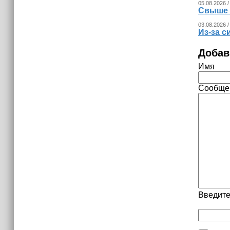
05.08.2026 /
Свыше 
03.08.2026 /
Из‑за с
Добав
Имя
Сообще
Введите