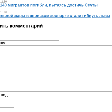
 11.10
140 мигрантов погибли, пытаясь достичь Сеуты
 16.30
ильной жары в японском зоопарке стали гибнуть львы
ить комментарий
ние
 код