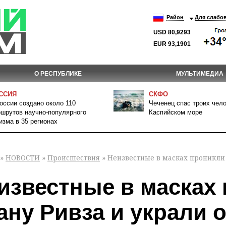
Район
Для слабо
USD 80,9293
EUR 93,1901
О РЕСПУБЛИКЕ
МУЛЬТИМЕДИА
ССИЯ
СКФО
оссии создано около 110
Чеченец спас троих чело
шрутов научно-популярного
Каспийском море
изма в 35 регионах
»
НОВОСТИ
»
Происшествия
» Неизвестные в масках проникли
известные в масках
ану Ривза и украли 