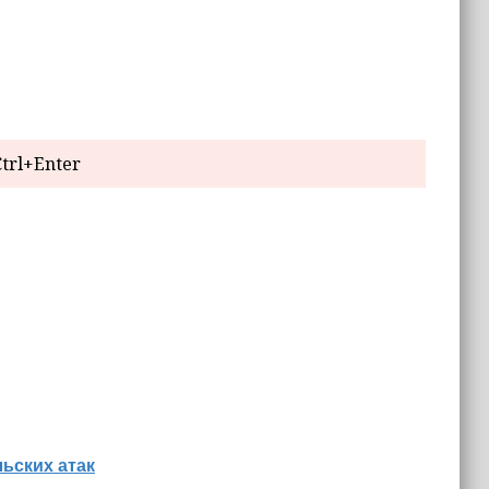
trl+Enter
льских атак