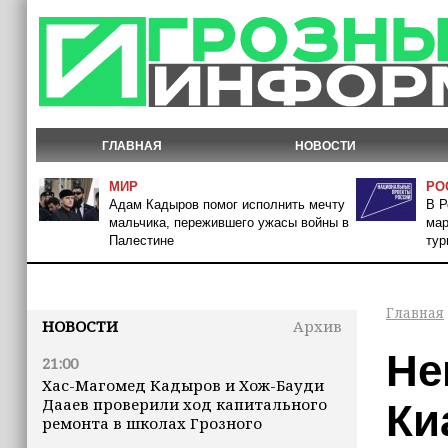
ГЛАВНАЯ
НОВОСТИ
МИР
РО
Адам Кадыров помог исполнить мечту
В Р
мальчика, пережившего ужасы войны в
мар
Палестине
тур
Главная
НОВОСТИ
Архив
Не
21:00
Хас-Магомед Кадыров и Хож-Бауди
Дааев проверили ход капитального
Ки
ремонта в школах Грозного