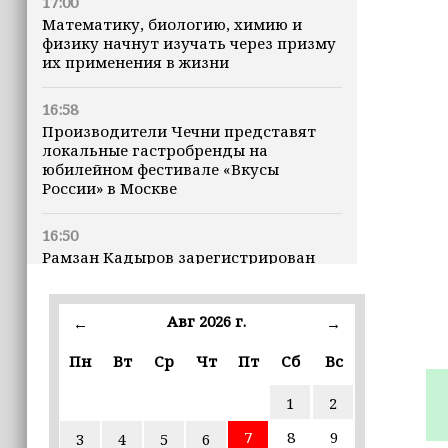
17:00
Математику, биологию, химию и
физику начнут изучать через призму
их применения в жизни
16:58
Производители Чечни представят
локальные гастробренды на
юбилейном фестивале «Вкусы
России» в Москве
16:50
Рамзан Кадыров зарегистрирован
кандидатом на должность Главы ЧР
Авг 2026 г.
16:47
←
→
Почему кошки заранее чувствуют
Пн
Вт
Ср
Чт
Пт
Сб
Вс
землетрясения, рассказала
ветеринар
1
2
16:12
7
8
9
3
4
5
6