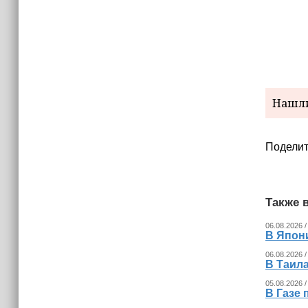
15:06
В Чечне закупили около 190 тысяч
новых учебников для школ
14:45
Страны Африки активно
отказываются от доллара США в
своих расчётах
Нашли
Поделит
Также в
06.08.2026 /
В Япон
06.08.2026 /
В Таила
05.08.2026 /
В Газе 