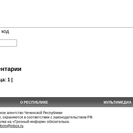
 код
нтарии
ца:
1 |
О РЕСПУБЛИКЕ
МУЛЬТИМЕДИА
е агентство Чеченской Республики
, охраняются в соответствии с законодательством РФ.
ылка на «Грозный-информ» обязательна.
nform@inbox.ru