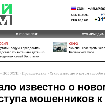
Район
Для слабо
USD 80,9293
EUR 93,1901
О РЕСПУБЛИКЕ
МУЛЬТИМЕДИА
ССИЯ
СКФО
утаты Госдумы предложили
Чеченец спас троих чело
доставлять витамины детям из
Каспийском море
годетных семей бесплатно
»
НОВОСТИ
»
Происшествия
» Стало известно о новом способе
ало известно о ново
ступа мошенников к