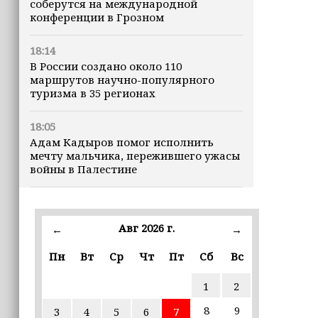
соберутся на международной
конференции в Грозном
18:14
В России создано около 110
маршрутов научно-популярного
туризма в 35 регионах
18:05
Адам Кадыров помог исполнить
мечту мальчика, пережившего ужасы
войны в Палестине
17:00
Математику, биологию, химию и
Авг 2026 г.
←
→
физику начнут изучать через призму
их применения в жизни
Пн
Вт
Ср
Чт
Пт
Сб
Вс
16:58
1
2
Производители Чечни представят
локальные гастробренды на
8
9
3
4
5
6
7