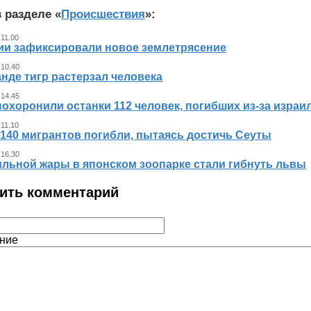
 разделе «
Происшествия
»:
 11.00
ии зафиксировали новое землетрясение
 10.40
нде тигр растерзал человека
 14.45
похоронили останки 112 человек, погибших из‑за израи
 11.10
140 мигрантов погибли, пытаясь достичь Сеуты
 16.30
ильной жары в японском зоопарке стали гибнуть львы
ить комментарий
ние