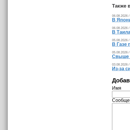
Также в
15:39
«Единая Россия» провела в Чеченской
06.08.2026 /
В Япон
Республике серию спортивных
мероприятий в преддверии Дня
06.08.2026 /
физкультурника
В Таила
05.08.2026 /
В Газе 
05.08.2026 /
Свыше 
03.08.2026 /
Из‑за с
Добав
Имя
Сообще