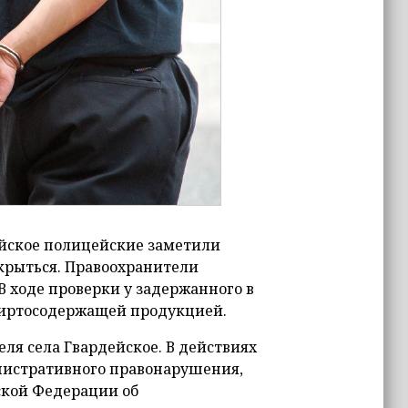
ейское полицейские заметили
крыться. Правоохранители
В ходе проверки у задержанного в
пиртосодержащей продукцией.
ля села Гвардейское. В действиях
нистративного правонарушения,
йской Федерации об