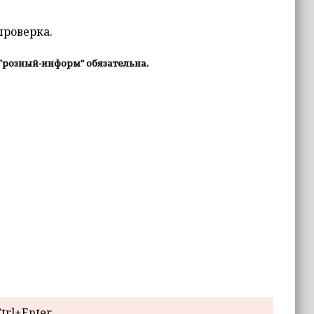
проверка.
Грозный-информ" обязательна.
trl+Enter