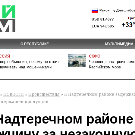
Район
Для слабо
USD 81,4077
EUR 94,0585
О РЕСПУБЛИКЕ
МУЛЬТИМЕДИА
ССИЯ
СКФО
перт объяснил, почему не стоит
Чеченец спас троих чело
шучивать над мошенниками
Каспийском море
»
НОВОСТИ
»
Происшествия
» В Надтеречном районе задержа
одержащей продукции
Надтеречном районе
жчину за незаконну