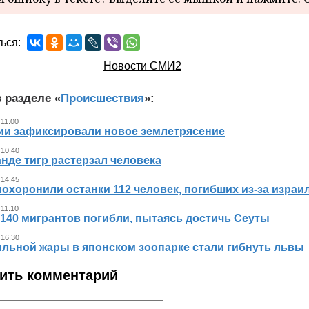
ься:
Новости СМИ2
 разделе «
Происшествия
»:
 11.00
ии зафиксировали новое землетрясение
 10.40
нде тигр растерзал человека
 14.45
похоронили останки 112 человек, погибших из‑за израи
 11.10
140 мигрантов погибли, пытаясь достичь Сеуты
 16.30
ильной жары в японском зоопарке стали гибнуть львы
ить комментарий