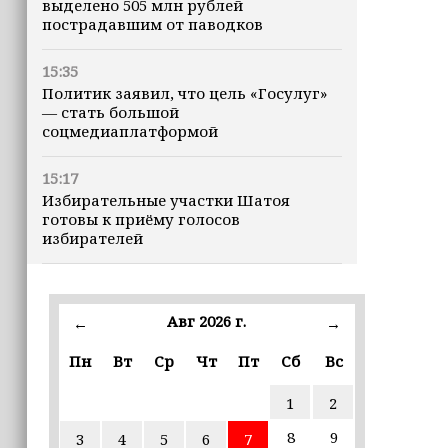
выделено 505 млн рублей
пострадавшим от паводков
15:35
Политик заявил, что цель «Госулуг»
— стать большой
соцмедиаплатформой
15:17
Избирательные участки Шатоя
готовы к приёму голосов
избирателей
15:02
Турция, Саудовская Аравия и
Авг 2026 г.
←
→
Пакистан подписали «Мекканское
соглашение» о коллективной обороне
Пн
Вт
Ср
Чт
Пт
Сб
Вс
14:58
1
2
Кадыров: сдача в плен становится
для многих военнослужащих ВСУ
8
9
3
4
5
6
7