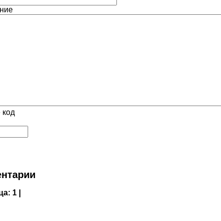
ние
 код
нтарии
ца:
1 |