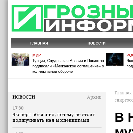
ГЛАВНАЯ
НОВОСТИ
МИР
РО
Турция, Саудовская Аравия и Пакистан
Экс
подписали «Мекканское соглашение» о
под
коллективной обороне
Главная
НОВОСТИ
Архив
спиртос
17:30
В 
Эксперт объяснил, почему не стоит
подшучивать над мошенниками
му