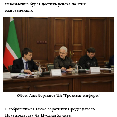
невозможно будет достичь успеха на этих
направлениях.
©Лом-Али Лорсанов/ИА "Грозный-информ"
К собравшимся также обратился Председатель
Правительства ЧР Муслим Хучиев.