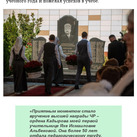
учебного года и пожелал успехов в учёбе.
«Приятным моментом стало
вручение высшей награды ЧР –
ордена Кадырова моей первой
учительнице Яхе Исмаиловне
Альбековой. Она более 50 лет
отдала педагогическому труду,