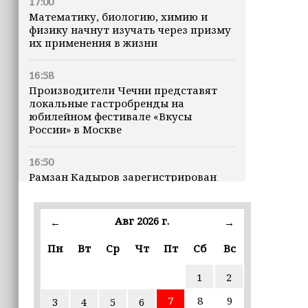
17:00
Математику, биологию, химию и
физику начнут изучать через призму
их применения в жизни
16:58
Производители Чечни представят
локальные гастробренды на
юбилейном фестивале «Вкусы
России» в Москве
16:50
Рамзан Кадыров зарегистрирован
кандидатом на должность Главы ЧР
Авг 2026 г.
16:47
←
→
Почему кошки заранее чувствуют
Пн
Вт
Ср
Чт
Пт
Сб
Вс
землетрясения, рассказала
ветеринар
1
2
16:12
7
8
9
3
4
5
6