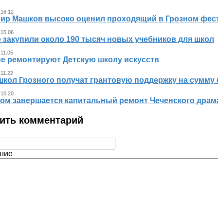
 16.12
ир Машков высоко оценил проходящий в Грозном фест
 15.06
 закупили около 190 тысяч новых учебников для школ
 11.05
не ремонтируют Детскую школу искусств
 11.22
школ Грозного получат грантовую поддержку на сумму 
 10.20
ном завершается капитальный ремонт Чеченского драма
ить комментарий
ние