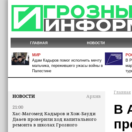
ГЛАВНАЯ
НОВОСТИ
МИР
РО
Адам Кадыров помог исполнить мечту
В Р
мальчика, пережившего ужасы войны в
мар
Палестине
тур
Главная
НОВОСТИ
Архив
В 
21:00
Хас-Магомед Кадыров и Хож-Бауди
Дааев проверили ход капитального
пр
ремонта в школах Грозного