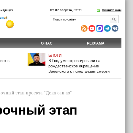
видящих
Пт, 07 августа, 03:31
Пишите нам
О НАС
РЕКЛАМА
БЛОГИ
век в
В Госдуме отреагировали на
рождественское обращение
Зеленского с пожеланием смерти
очный этап проекта "Дека сан аз"
рочный этап