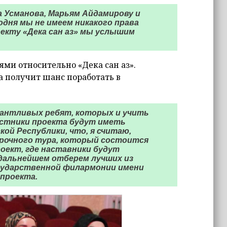
а Усманова, Марьям Айдамирову и
дня мы не имеем никакого права
оекту «Дека сан аз» мы услышим
ми относительно «Дека сан аз».
а получит шанс поработать в
лантливых ребят, которых и учить
частники проекта будут иметь
ой Республики, что, я считаю,
орочного тура, который состоится
оект, где наставники будут
 дальнейшем отберем лучших из
осударственной филармонии имени
 проекта.