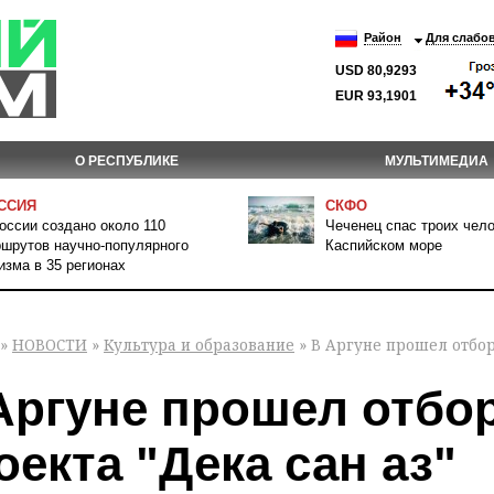
Район
Для слабо
USD 80,9293
EUR 93,1901
О РЕСПУБЛИКЕ
МУЛЬТИМЕДИА
ССИЯ
СКФО
оссии создано около 110
Чеченец спас троих чело
шрутов научно-популярного
Каспийском море
изма в 35 регионах
»
НОВОСТИ
»
Культура и образование
» В Аргуне прошел отбор
Аргуне прошел отбо
оекта "Дека сан аз"