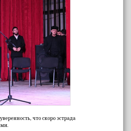
веренность, что скоро эстрада
ами.