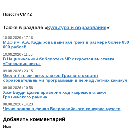
Новости СМИ2
Также в разделе «
Культура и образование
»:
10.08.2026 / 17.18
МЦО им. А.А. Кадырова выиграл грант в размере более 830
000 рублей
10.08.2026 / 11.55
В Национальной библиотеке ЧР откроется выставка
«Говзаллин некъ»
09.08.2026 / 23.15
Около 7 тысяч школьников Грозного охватят
образовательными программами в период летних каникул
09.08.2026 / 10.58
Хож-Бауди Дааев проверил ход капремонта школ
Грозненского района
08.08.2026 / 14.23
Чечня вошла в финал Всероссийского конкурса музеев
Добавить комментарий
Имя