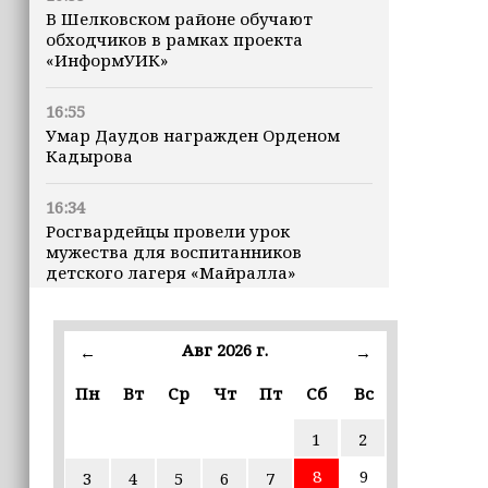
В Шелковском районе обучают
обходчиков в рамках проекта
«ИнформУИК»
16:55
Умар Даудов награжден Орденом
Кадырова
16:34
Росгвардейцы провели урок
мужества для воспитанников
детского лагеря «Майралла»
16:30
Дмитрий Чернышенко: Внутренний
Авг 2026 г.
←
→
туризм в России вырос на 4,3%,
въездной — на 20,1%
Пн
Вт
Ср
Чт
Пт
Сб
Вс
1
2
16:28
Из бюджета Чечни дополнительно
8
9
3
4
5
6
7
выделено 505 млн рублей