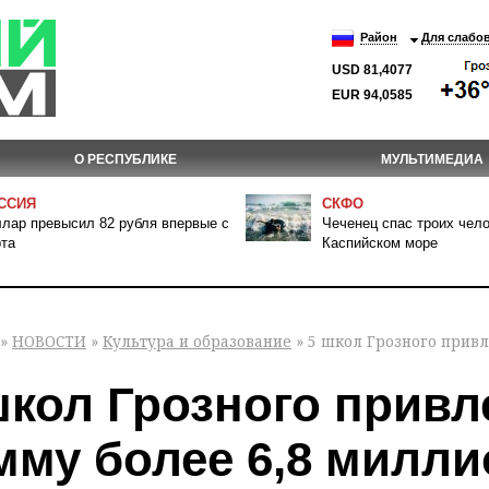
Район
Для слабо
USD 81,4077
EUR 94,0585
О РЕСПУБЛИКЕ
МУЛЬТИМЕДИА
ССИЯ
СКФО
лар превысил 82 рубля впервые с
Чеченец спас троих чело
та
Каспийском море
»
НОВОСТИ
»
Культура и образование
» 5 школ Грозного привл
школ Грозного привл
мму более 6,8 милли