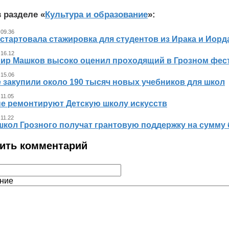
 разделе «
Культура и образование
»:
 09.36
стартовала стажировка для студентов из Ирака и Иорд
 16.12
ир Машков высоко оценил проходящий в Грозном фест
 15.06
 закупили около 190 тысяч новых учебников для школ
 11.05
не ремонтируют Детскую школу искусств
 11.22
школ Грозного получат грантовую поддержку на сумму 
ить комментарий
ние