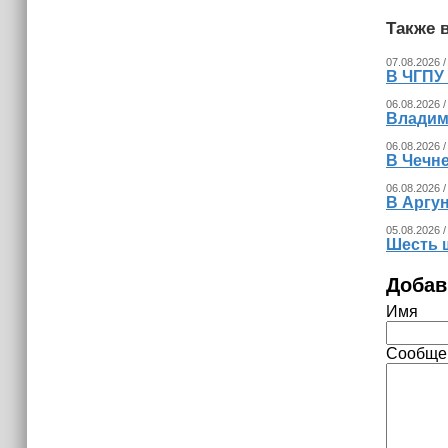
(+видео)
Также в
07.08.2026 /
В ЧГПУ 
06.08.2026 /
Владим
06.08.2026 /
В Чечне
06.08.2026 /
В Аргу
05.08.2026 /
Шесть 
Добав
Имя
Сообще