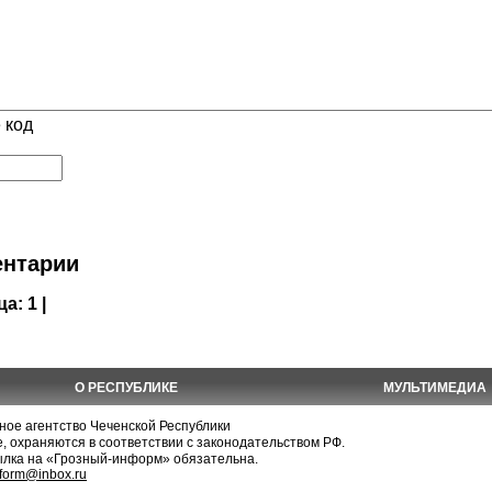
 код
нтарии
ца:
1 |
О РЕСПУБЛИКЕ
МУЛЬТИМЕДИА
е агентство Чеченской Республики
, охраняются в соответствии с законодательством РФ.
ылка на «Грозный-информ» обязательна.
nform@inbox.ru