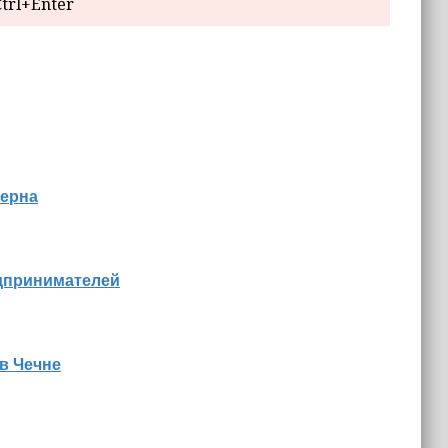
trl+Enter
зерна
едпринимателей
в Чечне