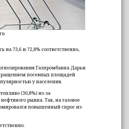
ru
ь на 73,6 и 72,8% соответственно,
огнозирования Газпромбанка Дарьи
окращением посевных площадей
опулярностью у населения.
опливо (30,8%) из-за
ефтяного рынка. Так, на газовое
рмировался повышенный спрос из-
ветственно.