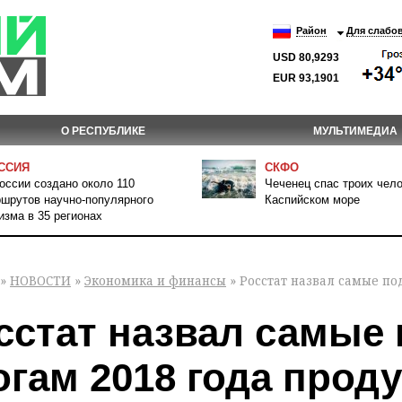
Район
Для слабо
USD 80,9293
EUR 93,1901
О РЕСПУБЛИКЕ
МУЛЬТИМЕДИА
ССИЯ
СКФО
оссии создано около 110
Чеченец спас троих чело
шрутов научно-популярного
Каспийском море
изма в 35 регионах
»
НОВОСТИ
»
Экономика и финансы
» Росстат назвал самые п
сстат назвал самые
огам 2018 года прод