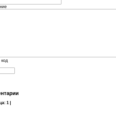
ние
 код
нтарии
ца:
1 |