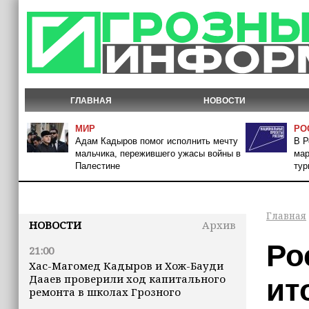
ГЛАВНАЯ
НОВОСТИ
МИР
РО
Адам Кадыров помог исполнить мечту
В Р
мальчика, пережившего ужасы войны в
мар
Палестине
тур
Главная
НОВОСТИ
Архив
Ро
21:00
Хас-Магомед Кадыров и Хож-Бауди
Дааев проверили ход капитального
ит
ремонта в школах Грозного