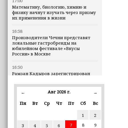
17:00
Математику, биологию, химию и
физику начнут изучать через призму
их применения в жизни
16:58
Производители Чечни представят
локальные гастробренды на
юбилейном фестивале «Вкусы
России» в Москве
16:50
Рамзан Кадыров зарегистрирован
кандидатом на должность Главы ЧР
Авг 2026 г.
16:47
←
→
Почему кошки заранее чувствуют
Пн
Вт
Ср
Чт
Пт
Сб
Вс
землетрясения, рассказала
ветеринар
1
2
16:12
7
8
9
3
4
5
6