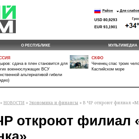
Район
Для слабо
USD 80,9293
EUR 93,1901
О РЕСПУБЛИКЕ
МУЛЬТИМЕДИА
ССИЯ
СКФО
ыров: сдача в плен становится для
Чеченец спас троих чело
гих военнослужащих ВСУ
Каспийском море
нственной альтернативой гибели
идео)
»
НОВОСТИ
»
Экономика и финансы
» В ЧР откроют филиал «М
ЧР откроют филиал 
нка»