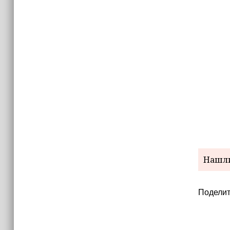
Трамп построит военную базу в Газе
Нашли
Поделит