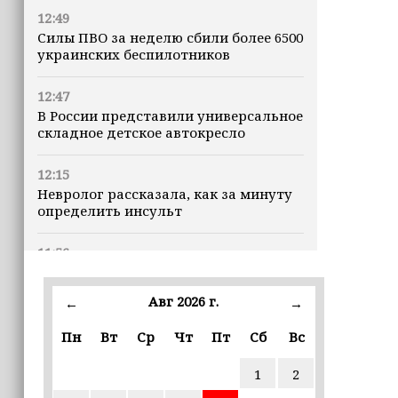
12:49
Силы ПВО за неделю сбили более 6500
украинских беспилотников
12:47
В России представили универсальное
складное детское автокресло
12:15
Невролог рассказала, как за минуту
определить инсульт
11:56
В селе Геремчук проводят капремонт
моста
Авг 2026 г.
←
→
11:06
Пн
Вт
Ср
Чт
Пт
Сб
Вс
В Тольятти пенсионер передал
мошенникам куски газет под видом
1
2
2,4 млн рублей