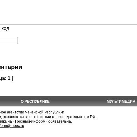
 код
нтарии
ца:
1 |
О РЕСПУБЛИКЕ
МУЛЬТИМЕДИА
е агентство Чеченской Республики
, охраняются в соответствии с законодательством РФ.
ылка на «Грозный-информ» обязательна.
nform@inbox.ru