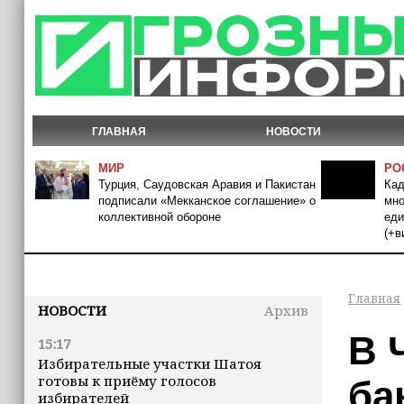
ГЛАВНАЯ
НОВОСТИ
МИР
РО
Турция, Саудовская Аравия и Пакистан
Кад
подписали «Мекканское соглашение» о
мно
коллективной обороне
еди
(+в
Главная
НОВОСТИ
Архив
В 
15:17
Избирательные участки Шатоя
готовы к приёму голосов
ба
избирателей