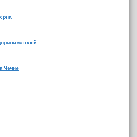
зерна
едпринимателей
в Чечне