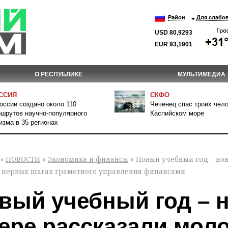
Район
Для слабо
USD 80,9293
EUR 93,1901
О РЕСПУБЛИКЕ
МУЛЬТИМЕДИА
ССИЯ
СКФО
оссии создано около 110
Чеченец спас троих чело
шрутов научно-популярного
Каспийском море
изма в 35 регионах
»
НОВОСТИ
»
Экономика и финансы
» Новый учебный год – нов
о первых шагах грамотного управления финансами
вый учебный год – н
ере рассказали мол