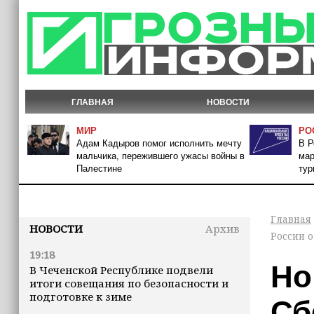
ГЛАВНАЯ
НОВОСТИ
МИР
РО
Адам Кадыров помог исполнить мечту
В Р
мальчика, пережившего ужасы войны в
мар
Палестине
тур
Главная
НОВОСТИ
Архив
России 
19:18
Но
В Чеченской Республике подвели
итоги совещания по безопасности и
подготовке к зиме
Сб