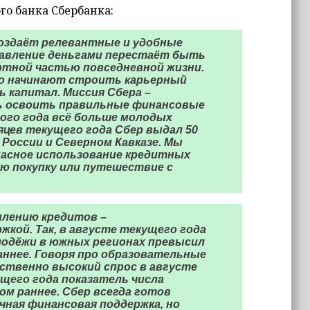
о банка Сбербанка:
создаёт релевантные и удобные
равление деньгами перестаёт быть
ортной частью повседневной жизни.
ько начинают строить карьерный
 капитал. Миссия Сбера –
чь освоить правильные финансовые
ного года всё больше молодых
яцев текущего года Сбер выдал 50
 России и Северном Кавказе. Мы
пасное использование кредитных
ую покупку или путешествие с
млению кредитов –
кой. Так, в августе текущего года
лодёжи в южных регионах превысил
раннее. Говоря про образовательные
ственно высокий спрос в августе
ущего года показатель числа
ом раннее. Сбер всегда готов
ная финансовая поддержка, но