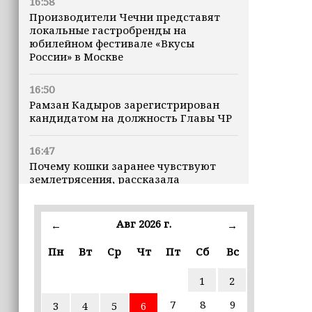
16:58
Производители Чечни представят
локальные гастробренды на
юбилейном фестивале «Вкусы
России» в Москве
16:50
Рамзан Кадыров зарегистрирован
кандидатом на должность Главы ЧР
16:47
Почему кошки заранее чувствуют
землетрясения, рассказала
ветеринар
Авг 2026 г.
16:12
←
→
Владимир Машков высоко оценил
Пн
Вт
Ср
Чт
Пт
Сб
Вс
проходящий в Грозном фестиваль
«Федерация» (+видео)
1
2
16:02
7
8
9
3
4
5
6