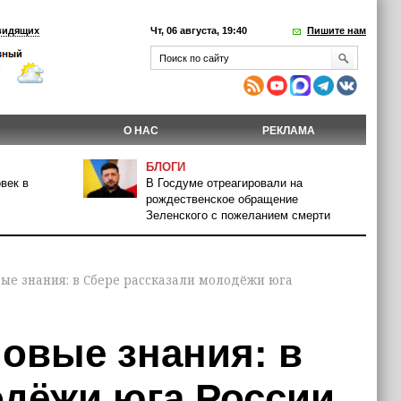
видящих
Чт, 06 августа, 19:40
Пишите нам
О НАС
РЕКЛАМА
БЛОГИ
век в
В Госдуме отреагировали на
рождественское обращение
Зеленского с пожеланием смерти
ые знания: в Сбере рассказали молодёжи юга
овые знания: в
одёжи юга России