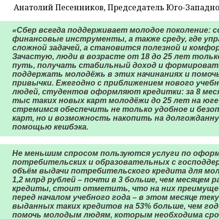
Анатолий Песенников, Председатель Юго-Западног
«Сбер всегда поддерживает молодое поколение: 
финансовые инструменты, а также среду, где уп
сложной задачей, а становится полезной и комф
Зачастую, люди в возрасте от 18 до 25 лет тол
путь, получать стабильный доход и формировать
поддержать молодёжь в этих начинаниях и помо
привычки. Ежегодно с приближением нового учеб
людей, студентов оформляют кредитки: за 8 мес
тыс таких новых карт молодёжи до 25 лет на юге
стремимся обеспечить не только удобное и безо
карт, но и возможность накопить на долгожданн
помощью кешбэка.
Не меньшим спросом пользуются услуги по офор
потребительских и образовательных с господдерж
объём выдачи потребительского кредита для мо
1,2 млрд рублей – почти в 3 больше, чем месяцем 
кредиты, стоит отметить, что на них преимуще
перед началом учебного года – в этом месяце тек
выданных таких кредитов на 53% больше, чем год
помочь молодым людям, которым необходима сроч