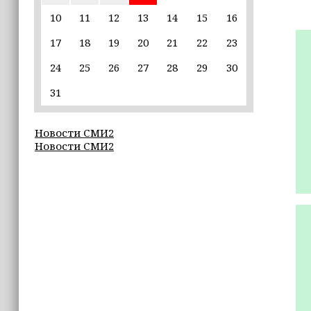
Неделя популяризации грудного
вскармливания: что важно знать
10
11
12
13
14
15
16
молодым мамам
17
18
19
20
21
22
23
15:39
24
25
26
27
28
29
30
«Единая Россия» провела в Чеченской
Республике серию спортивных
31
мероприятий в преддверии Дня
физкультурника
Новости СМИ2
Новости СМИ2
15:10
Для иностранных абитуриентов,
желающих учиться в России, будет
введён единый экзамен по русскому
языку
15:06
В Чечне закупили около 190 тысяч
новых учебников для школ
14:45