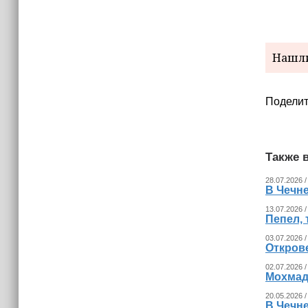
израильских атак
14:25
Опрос зафиксировал падение
Нашли
доверия граждан Украины к
президенту Зеленскому
Поделит
Также в
28.07.2026 /
В Чечн
13.07.2026 /
Пепел, 
03.07.2026 /
Откров
02.07.2026 /
Мохмад
20.05.2026 /
В Чечн