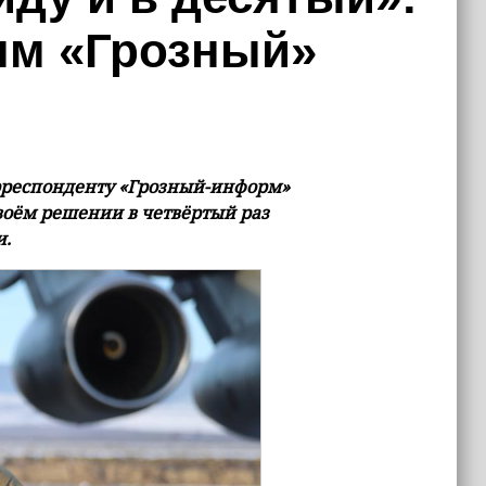
ым «Грозный»
рреспонденту «Грозный-информ»
своём решении в четвёртый раз
и.