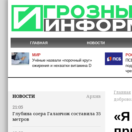
ГЛАВНАЯ
НОВОСТИ
МИР
РО
Учёные назвали «порочный круг»
ПСБ
ожирения и нехватки витамина D
под
чре
Главная
НОВОСТИ
Архив
доброво
21:05
«Я
Глубина озера Галанчож составила 35
метров
пр