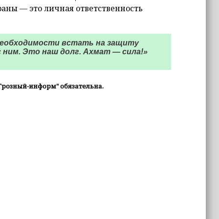
раны — это личная ответственность
 необходимости встать на защиту
 ним. Это наш долг. Ахмат — сила!»
Грозный-информ" обязательна.