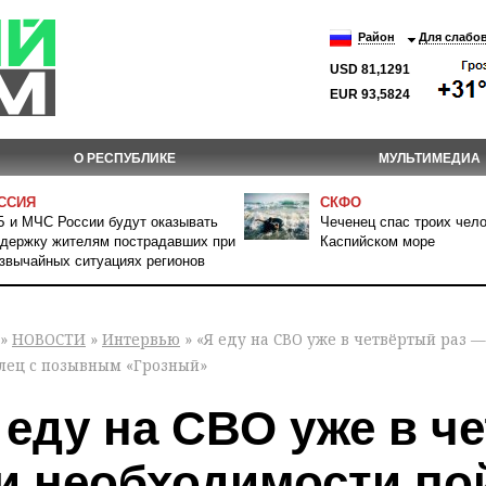
Район
Для слабо
USD 81,1291
EUR 93,5824
О РЕСПУБЛИКЕ
МУЛЬТИМЕДИА
ССИЯ
СКФО
 и МЧС России будут оказывать
Чеченец спас троих чело
держку жителям пострадавших при
Каспийском море
звычайных ситуациях регионов
»
НОВОСТИ
»
Интервью
» «Я еду на СВО уже в четвёртый раз 
лец с позывным «Грозный»
 еду на СВО уже в ч
и необходимости пой