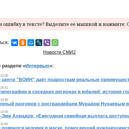
 ошибку в тексте? Выделите ее мышкой и нажмите: C
ься:
Новости СМИ2
 разделе «
Интервью
»:
 12.00
е центр "ВОИН" даёт подросткам реальные преимущес
 20.51
типографии в соседних регионах и юбилей: история гл
 10.40
енный разговор с росгвардейцем Мурадом Нухаевым в
 13.00
-Эми Ахмадов: «Ежегодная семейная выплата доступ
 11.00
е появился человек в маске, помогающий нуждающимся