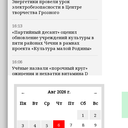
Энергетики провели урок
электробезопасности в Центре
творчества Грозного
16:13
«Партийный десант» оценил
обновление учреждений культуры в
пяти районах Чечни в рамках
проекта «Культура малой Родины»
16:06
Учёные назвали «порочный круг»
ожирения и нехватки витамина D
16:00
Авг 2026 г.
←
→
В Чеченской Республике начинается
история профессионального хоккея
Пн
Вт
Ср
Чт
Пт
Сб
Вс
15:55
1
2
В Чеченской Республики
избирательные комиссии
6
7
8
9
3
4
5