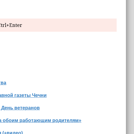
trl+Enter
тва
авной газеты Чечни
 День ветеранов
на обоим работающим родителям»
 (+видео)