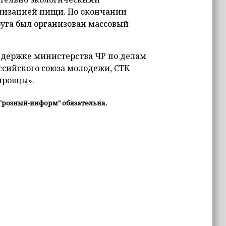
низацией пищи. По окончании
круга был организован массовый
ддержке министерства ЧР по делам
ссийского союза молодежи, СТК
ыровцы».
Грозный-информ" обязательна.