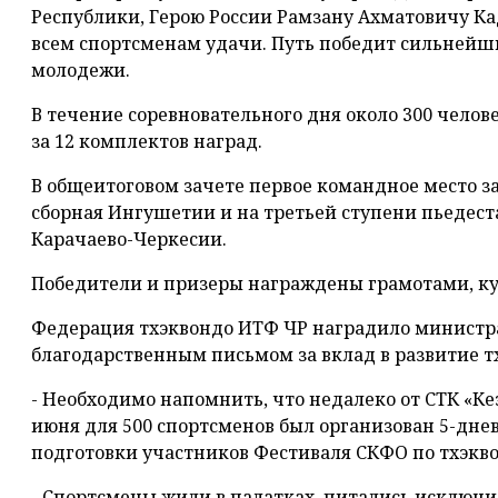
Республики, Герою России Рамзану Ахматовичу Ка
всем спортсменам удачи. Путь победит сильнейш
молодежи.
В течение соревновательного дня около 300 чело
за 12 комплектов наград.
В общеитоговом зачете первое командное место за
сборная Ингушетии и на третьей ступени пьедест
Карачаево-Черкесии.
Победители и призеры награждены грамотами, ку
Федерация тхэквондо ИТФ ЧР наградило министр
благодарственным письмом за вклад в развитие т
- Необходимо напомнить, что недалеко от СТК «Ке
июня для 500 спортсменов был организован 5-дн
подготовки участников Фестиваля СКФО по тхэкво
- Спортсмены жили в палатках, питались исключ