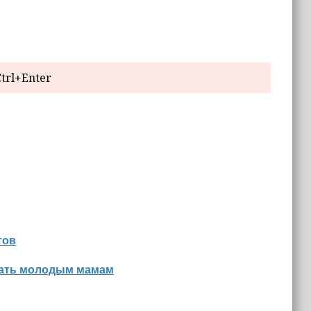
trl+Enter
тов
знать молодым мамам