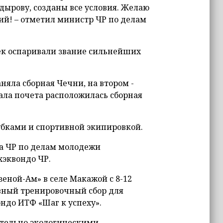
дырову, созданы все условия. Желаю
ий! – отметил министр ЧР по делам
век оспаривали звание сильнейших
няла сборная Чечни, на втором -
ала почета расположилась сборная
бками и спортивной экипировкой.
а ЧР по делам молодежи
хэквондо ЧР.
зеной-Ам» в селе Макажой с 8-12
евный тренировочный сбор для
ндо ИТФ «Шаг к успеху».
ительно экологическими