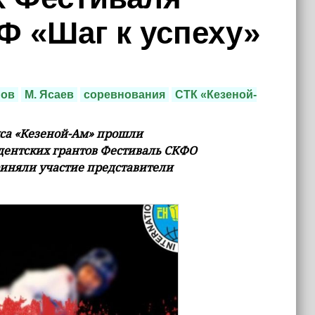
Ф «Шаг к успеху»
мов
М. Ясаев
соревнования
СТК «Кезеной-
кса «Кезеной-Ам» прошли
дентских грантов Фестиваль СКФО
приняли участие представители