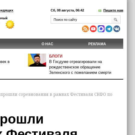
видящих
Сб, 08 августа, 06:42
Пишите нам
О НАС
РЕКЛАМА
БЛОГИ
век в
В Госдуме отреагировали на
рождественское обращение
Зеленского с пожеланием смерти
 прошли соревнования в рамках Фестиваля СКФО по
прошли
х Фестиваля