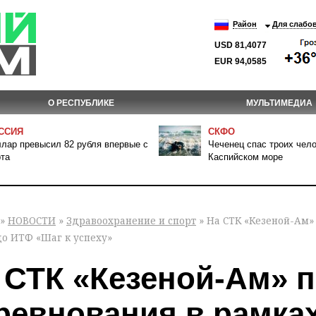
Район
Для слабо
USD 81,4077
EUR 94,0585
О РЕСПУБЛИКЕ
МУЛЬТИМЕДИА
ССИЯ
СКФО
лар превысил 82 рубля впервые с
Чеченец спас троих чело
та
Каспийском море
»
НОВОСТИ
»
Здравоохранение и спорт
» На СТК «Кезеной-Ам»
до ИТФ «Шаг к успеху»
 СТК «Кезеной-Ам» 
ревнования в рамка