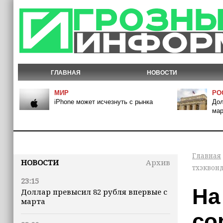
ГЛАВНАЯ
НОВОСТИ
МИР
РО
iPhone может исчезнуть с рынка
Дол
мар
Главная
НОВОСТИ
Архив
тхэквон
23:15
На
Доллар превысил 82 рубля впервые с
марта
со