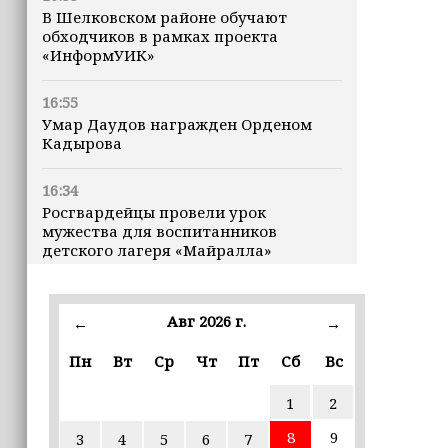
В Шелковском районе обучают
обходчиков в рамках проекта
«ИнформУИК»
16:55
Умар Даудов награжден Орденом
Кадырова
16:34
Росгвардейцы провели урок
мужества для воспитанников
детского лагеря «Майралла»
16:30
Дмитрий Чернышенко: Внутренний
Авг 2026 г.
←
→
туризм в России вырос на 4,3%,
въездной — на 20,1%
Пн
Вт
Ср
Чт
Пт
Сб
Вс
1
2
16:28
Из бюджета Чечни дополнительно
8
9
3
4
5
6
7
выделено 505 млн рублей